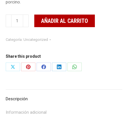
porcino.
Torvet
AÑADIR AL CARRITO
(Garrapaticida,
mosquicida,
Categoría:
Uncategorized
acaricida)
1
litro
Share this product
cantidad
Share
Share
Share
Share
Share
on
on
on
on
on
X
Pinterest
Facebook
LinkedIn
WhatsApp
Descripción
Información adicional