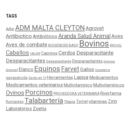
TAGS
ADM MALTA CLEYTON
Agrovet
Adler
Aranda Salud Animal
Antibiotico
Aves
Antibióticos
Bovinos
Aves de combate
BIOGENESIS BAGO
BROVEL
Caballos
Cerdos
Desparacitante
Caprinos
CALIER
Desparacitantes
Desparasitantes
Desparasitante
dipirona
Equinos
Farvet
Elanco
Gallos
dipirovet
Ganaderia
Lapisa
Medicamentos
Herramientas
garrapaticida
Genta-vet 10
Medicamentos veterinarios
Multivitaminico
Multivitamínicos
Porcinos
Ovinos
Riverfarma
PROVEEDORA VETERINARIA
Talabartería
Zirin
Tornel
vitaminas
Tilapia
Rumiantes
Laboratorios
Zoetis