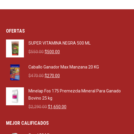
OFERTAS
SUPER VITAMINA NEGRA 500 ML
Original
Current
$
550.00
$
500.00
price
price
was:
is:
Caballo Ganador Max Manzana 20 KG
$550.00.
$500.00.
Original
Current
$
470.00
$
270.00
price
price
was:
is:
Minelap Fos 175 Premezcla Mineral Para Ganado
$470.00.
$270.00.
Bovino 25 kg
Original
Current
$
2,290.00
$
1,650.00
price
price
was:
is:
MEJOR CALIFICADOS
$2,290.00.
$1,650.00.