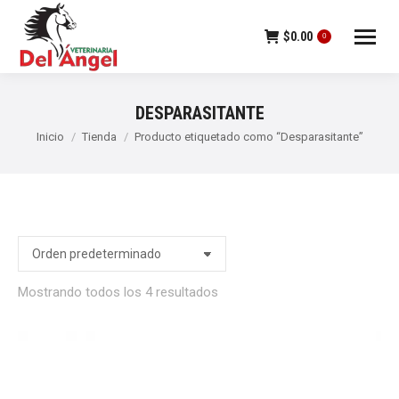
$
0.00
0
DESPARASITANTE
Estás aquí:
Inicio
Tienda
Producto etiquetado como “Desparasitante”
Mostrando todos los 4 resultados