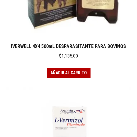
io
io
imo
imo
IVERWELL 4X4 500mL DESPARASITANTE PARA BOVINOS
$
1,135.00
AÑADIR AL CARRITO