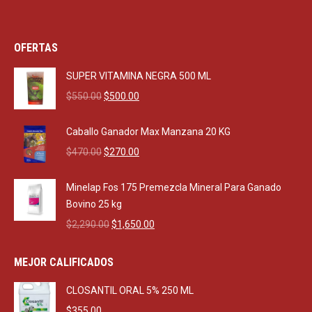
OFERTAS
SUPER VITAMINA NEGRA 500 ML
Original
Current
$
550.00
$
500.00
price
price
was:
is:
Caballo Ganador Max Manzana 20 KG
$550.00.
$500.00.
Original
Current
$
470.00
$
270.00
price
price
was:
is:
Minelap Fos 175 Premezcla Mineral Para Ganado
$470.00.
$270.00.
Bovino 25 kg
Original
Current
$
2,290.00
$
1,650.00
price
price
was:
is:
MEJOR CALIFICADOS
$2,290.00.
$1,650.00.
CLOSANTIL ORAL 5% 250 ML
$
355.00