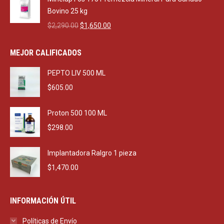
$470.00.
$270.00.
Bovino 25 kg
Original
Current
$
2,290.00
$
1,650.00
price
price
was:
is:
MEJOR CALIFICADOS
$2,290.00.
$1,650.00.
PEPTO LIV 500 ML
$
605.00
Proton 500 100 ML
$
298.00
Implantadora Ralgro 1 pieza
$
1,470.00
INFORMACIÓN ÚTIL
Políticas de Envío