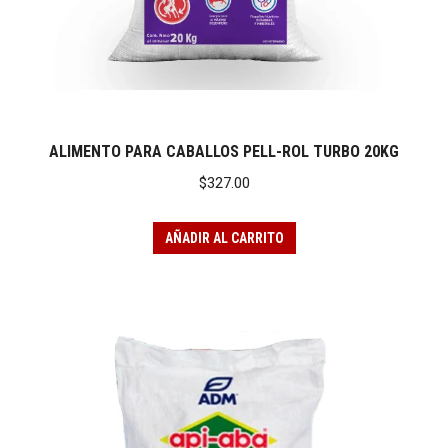
io
io
imo
imo
ALIMENTO PARA CABALLOS PELL-ROL TURBO 20KG
$
327.00
AÑADIR AL CARRITO