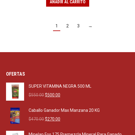
AÑADIR AL CARRITO
1
2
3
→
OFERTAS
SUPER VITAMINA NEGRA 500 ML
Original
Current
$
550.00
$
500.00
price
price
was:
is:
Caballo Ganador Max Manzana 20 KG
$550.00.
$500.00.
Original
Current
$
470.00
$
270.00
price
price
was:
is:
Minelap Fos 175 Premezcla Mineral Para Ganado