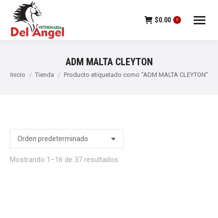
$
0.00
0
ADM MALTA CLEYTON
Estás aquí:
Inicio
Tienda
Producto etiquetado como “ADM MALTA CLEYTON”
Mostrando 1–16 de 37 resultados