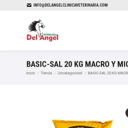
INFO@DELANGELCLINICAVETERINARIA.COM
BASIC-SAL 20 KG MACRO Y M
Estás aquí:
Inicio
Tienda
Uncategorized
BASIC-SAL 20 KG MAC