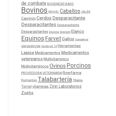
de combate
BIOGENESIS BAGO
Bovinos
Caballos
BROVEL
CALIER
Cerdos
Desparacitante
Caprinos
Desparacitantes
Desparasitante
Elanco
Desparasitantes
dipirona
dipirovet
Equinos
Farvet
Gallos
Ganaderia
Herramientas
garrapaticida
Genta-vet 10
Lapisa
Medicamentos
Medicamentos
veterinarios
Multivitaminico
Porcinos
Ovinos
Multivitamínicos
Riverfarma
PROVEEDORA VETERINARIA
Talabartería
Tilapia
Rumiantes
Zirin Laboratorios
Tornel
vitaminas
Zoetis