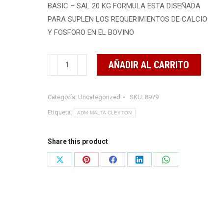
BASIC – SAL 20 KG FORMULA ESTA DISEÑADA
PARA SUPLEN LOS REQUERIMIENTOS DE CALCIO
Y FOSFORO EN EL BOVINO
BASIC-
AÑADIR AL CARRITO
SAL
20
Categoría:
Uncategorized
SKU:
8979
KG
MACRO
Etiqueta:
ADM MALTA CLEYTON
Y
MICROMINERALES
Share this product
cantidad
Share
Share
Share
Share
Share
on
on
on
on
on
X
Pinterest
Facebook
LinkedIn
WhatsApp