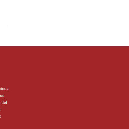
víos a
Los
 del
a
o