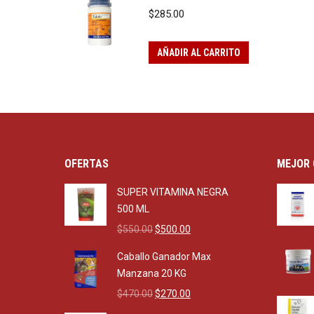
$
285.00
AÑADIR AL CARRITO
OFERTAS
MEJOR 
SUPER VITAMINA NEGRA
500 ML
Original
Current
$
550.00
$
500.00
price
price
Caballo Ganador Max
was:
is:
Manzana 20 KG
$550.00.
$500.00.
Original
Current
$
470.00
$
270.00
price
price