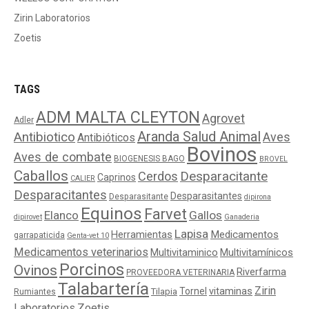
Zirin Laboratorios
Zoetis
TAGS
ADM MALTA CLEYTON
Agrovet
Adler
Aranda Salud Animal
Antibiotico
Aves
Antibióticos
Bovinos
Aves de combate
BIOGENESIS BAGO
BROVEL
Caballos
Cerdos
Desparacitante
Caprinos
CALIER
Desparacitantes
Desparasitantes
Desparasitante
dipirona
Equinos
Farvet
Elanco
Gallos
dipirovet
Ganaderia
Lapisa
Medicamentos
Herramientas
garrapaticida
Genta-vet 10
Medicamentos veterinarios
Multivitaminico
Multivitamínicos
Porcinos
Ovinos
Riverfarma
PROVEEDORA VETERINARIA
Talabartería
Zirin
Tornel
vitaminas
Tilapia
Rumiantes
Laboratorios
Zoetis