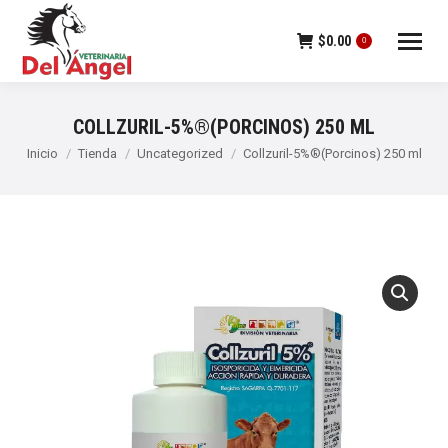
$
0.00
0
COLLZURIL-5%®(PORCINOS) 250 ML
Estás aquí:
Inicio
Tienda
Uncategorized
Collzuril-5%®(Porcinos) 250 ml