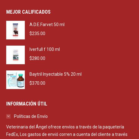
price
price
was:
is:
MEJOR CALIFICADOS
$2,290.00.
$1,650.00.
A.D.E.Farvet 50 ml
$
235.00
Iverfull f 100 ml
$
280.00
Baytril Inyectable 5% 20 ml
$
370.00
INFORMACIÓN ÚTIL
Políticas de Envío
Veterinaria del Ángel ofrece envíos a través de la paquetería
FedEx, Los gastos de envió corren a cuenta del cliente a través