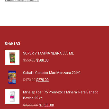
OFERTAS
SUPER VITAMINA NEGRA 500 ML
Original
Current
$
550.00
$
500.00
price
price
was:
is:
Caballo Ganador Max Manzana 20 KG
$550.00.
$500.00.
Original
Current
$
470.00
$
270.00
price
price
was:
is:
Minelap Fos 175 Premezcla Mineral Para Ganado
$470.00.
$270.00.
Bovino 25 kg
Original
Current
$
2,290.00
$
1,650.00