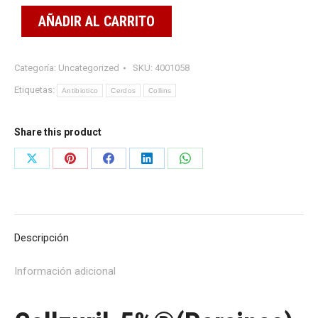
AÑADIR AL CARRITO
Categoría:
Uncategorized
SKU:
4001058
Etiquetas:
Antibiotico
Cerdos
Collins
Share this product
Share
Share
Share
Share
Share
on
on
on
on
on
X
Pinterest
Facebook
LinkedIn
WhatsApp
Descripción
Información adicional