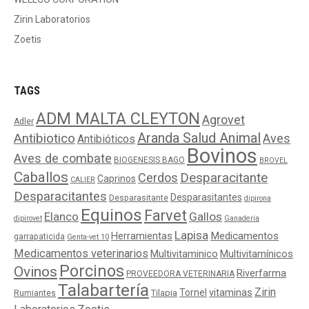
Zirin Laboratorios
Zoetis
TAGS
ADM MALTA CLEYTON
Agrovet
Adler
Aranda Salud Animal
Antibiotico
Aves
Antibióticos
Bovinos
Aves de combate
BIOGENESIS BAGO
BROVEL
Caballos
Cerdos
Desparacitante
Caprinos
CALIER
Desparacitantes
Desparasitantes
Desparasitante
dipirona
Equinos
Farvet
Elanco
Gallos
dipirovet
Ganaderia
Lapisa
Medicamentos
Herramientas
garrapaticida
Genta-vet 10
Medicamentos veterinarios
Multivitaminico
Multivitamínicos
Porcinos
Ovinos
Riverfarma
PROVEEDORA VETERINARIA
Talabartería
Zirin
Tornel
vitaminas
Tilapia
Rumiantes