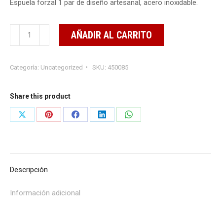
Espuela forzal 1 par de diseño artesanal, acero inoxidable.
Espuela
AÑADIR AL CARRITO
Forzal
cantidad
Categoría:
Uncategorized
SKU:
450085
Share this product
Share
Share
Share
Share
Share
on
on
on
on
on
X
Pinterest
Facebook
LinkedIn
WhatsApp
Descripción
Información adicional