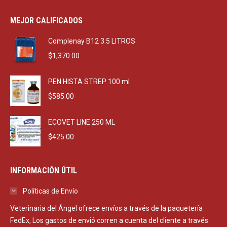
price
price
was:
is:
MEJOR CALIFICADOS
$2,290.00.
$1,650.00.
Complenay B12 3.5 LITROS
$
1,370.00
PEN HISTA STREP 100 ml
$
585.00
ECOVET LINE 250 ML
$
425.00
INFORMACIÓN ÚTIL
Políticas de Envío
Veterinaria del Ángel ofrece envíos a través de la paquetería
FedEx, Los gastos de envió corren a cuenta del cliente a través