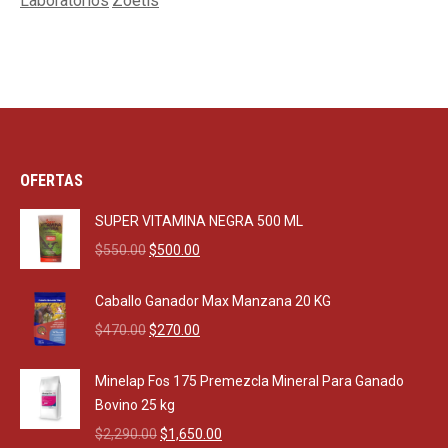
Laboratorios
Zoetis
OFERTAS
SUPER VITAMINA NEGRA 500 ML
Original
Current
$
550.00
$
500.00
price
price
was:
is:
Caballo Ganador Max Manzana 20 KG
$550.00.
$500.00.
Original
Current
$
470.00
$
270.00
price
price
was:
is:
Minelap Fos 175 Premezcla Mineral Para Ganado
$470.00.
$270.00.
Bovino 25 kg
Original
Current
$
2,290.00
$
1,650.00