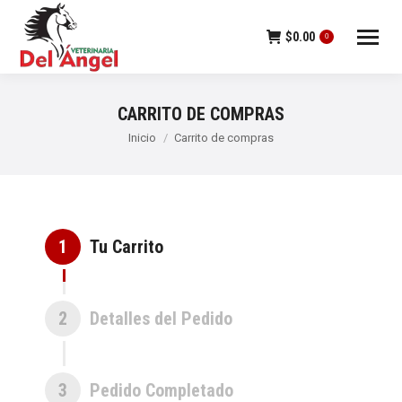
$
0.00
0
CARRITO DE COMPRAS
Estás aquí:
Inicio
Carrito de compras
1
Tu Carrito
2
Detalles del Pedido
3
Pedido Completado