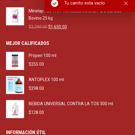
price
price
Tu carrito esta vacío.
was:
is:
Minelap Fos 175 Premezcla Mineral Para Ganado
$470.00.
$270.00.
Bovino 25 kg
Original
Current
$
2,290.00
$
1,650.00
price
price
was:
is:
MEJOR CALIFICADOS
$2,290.00.
$1,650.00.
Propen 100 ml
$
255.00
ANTOPLEX 100 ml
$
298.00
BEBIDA UNIVERSAL CONTRA LA TOS 300 ml
$
128.00
INFORMACIÓN ÚTIL