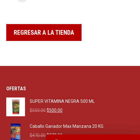
REGRESAR A LA TIENDA
OFERTAS
SUPER VITAMINA NEGRA 500 ML
Original
Current
$
550.00
$
500.00
price
price
was:
is:
Caballo Ganador Max Manzana 20 KG
$550.00.
$500.00.
Original
Current
$
470.00
$
270.00