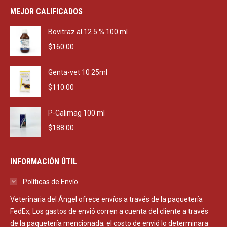
was:
is:
MEJOR CALIFICADOS
$2,290.00.
$1,650.00.
Bovitraz al 12.5 % 100 ml
$
160.00
Genta-vet 10 25ml
$
110.00
P-Calimag 100 ml
$
188.00
INFORMACIÓN ÚTIL
Políticas de Envío
Veterinaria del Ángel ofrece envíos a través de la paquetería
FedEx, Los gastos de envió corren a cuenta del cliente a través
de la paquetería mencionada; el costo de envió lo determinara