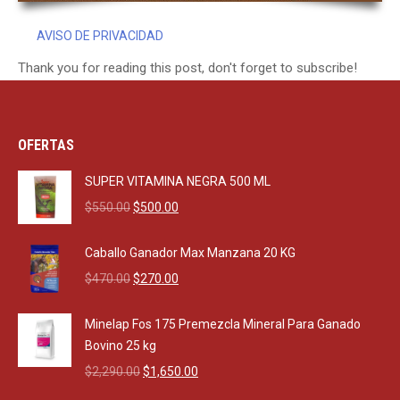
AVISO DE PRIVACIDAD
Thank you for reading this post, don't forget to subscribe!
OFERTAS
SUPER VITAMINA NEGRA 500 ML
Original
Current
$
550.00
$
500.00
price
price
was:
is:
Caballo Ganador Max Manzana 20 KG
$550.00.
$500.00.
Original
Current
$
470.00
$
270.00
price
price
was:
is:
Minelap Fos 175 Premezcla Mineral Para Ganado
$470.00.
$270.00.
Bovino 25 kg
Original
Current
$
2,290.00
$
1,650.00
price
price