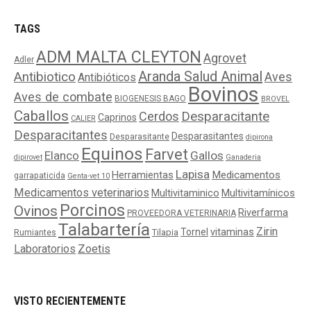
TAGS
ADM MALTA CLEYTON
Agrovet
Adler
Aranda Salud Animal
Antibiotico
Aves
Antibióticos
Bovinos
Aves de combate
BIOGENESIS BAGO
BROVEL
Caballos
Cerdos
Desparacitante
Caprinos
CALIER
Desparacitantes
Desparasitantes
Desparasitante
dipirona
Equinos
Farvet
Elanco
Gallos
dipirovet
Ganaderia
Lapisa
Medicamentos
Herramientas
garrapaticida
Genta-vet 10
Medicamentos veterinarios
Multivitaminico
Multivitamínicos
Porcinos
Ovinos
Riverfarma
PROVEEDORA VETERINARIA
Talabartería
Zirin
Tornel
vitaminas
Tilapia
Rumiantes
Laboratorios
Zoetis
VISTO RECIENTEMENTE