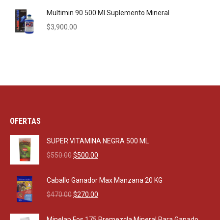
Multimin 90 500 Ml Suplemento Mineral
$
3,900.00
OFERTAS
SUPER VITAMINA NEGRA 500 ML
Original
Current
$
550.00
$
500.00
price
price
was:
is:
Caballo Ganador Max Manzana 20 KG
$550.00.
$500.00.
Original
Current
$
470.00
$
270.00
price
price
was:
is:
Minelap Fos 175 Premezcla Mineral Para Ganado