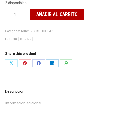
2 disponibles
SUPER
AÑADIR AL CARRITO
VITAMINA
B
Categoría:
Tornel
SKU:
0000470
12
5500
Etiqueta:
Caballos
100
ml
Share this product
cantidad
Share
Share
Share
Share
Share
on
on
on
on
on
X
Pinterest
Facebook
LinkedIn
WhatsApp
Descripción
Información adicional