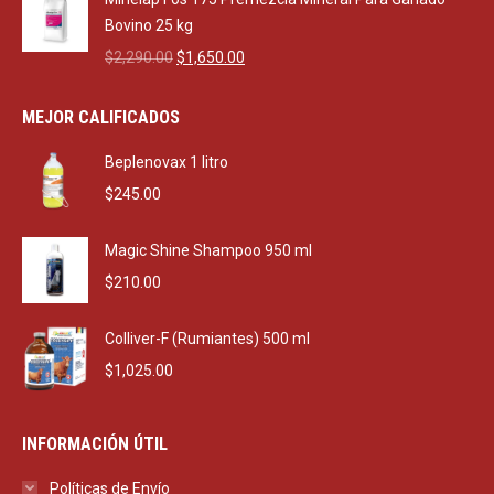
$470.00.
$270.00.
Bovino 25 kg
Original
Current
$
2,290.00
$
1,650.00
price
price
was:
is:
MEJOR CALIFICADOS
$2,290.00.
$1,650.00.
Beplenovax 1 litro
$
245.00
Magic Shine Shampoo 950 ml
$
210.00
Colliver-F (Rumiantes) 500 ml
$
1,025.00
INFORMACIÓN ÚTIL
Políticas de Envío