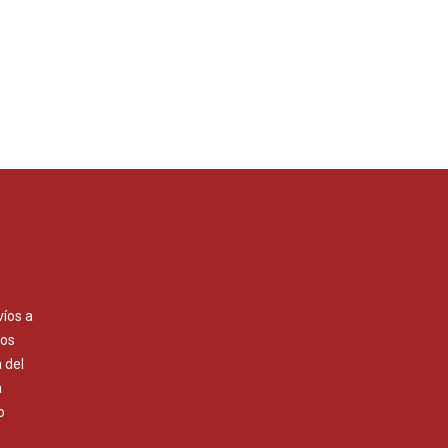
víos a
Los
 del
a
o