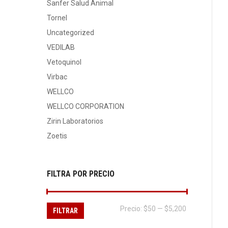
Sanfer Salud Animal
Tornel
Uncategorized
VEDILAB
Vetoquinol
Virbac
WELLCO
WELLCO CORPORATION
Zirin Laboratorios
Zoetis
FILTRA POR PRECIO
Precio
Precio
Precio:
$50
—
$5,200
FILTRAR
mínimo
máximo