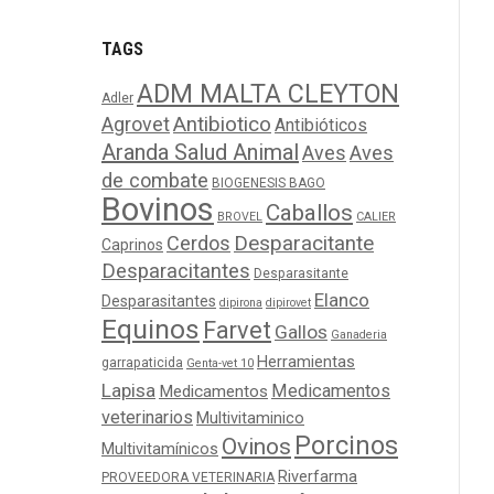
TAGS
ADM MALTA CLEYTON
Adler
Agrovet
Antibiotico
Antibióticos
Aranda Salud Animal
Aves
Aves
de combate
BIOGENESIS BAGO
Bovinos
Caballos
BROVEL
CALIER
Cerdos
Desparacitante
Caprinos
Desparacitantes
Desparasitante
Elanco
Desparasitantes
dipirona
dipirovet
Equinos
Farvet
Gallos
Ganaderia
Herramientas
garrapaticida
Genta-vet 10
Lapisa
Medicamentos
Medicamentos
veterinarios
Multivitaminico
Porcinos
Ovinos
Multivitamínicos
Riverfarma
PROVEEDORA VETERINARIA