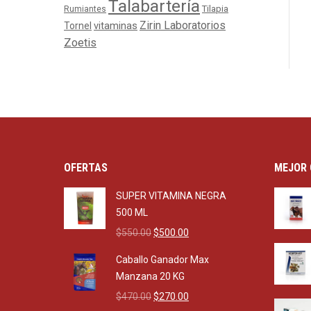
Talabartería
Tilapia
Rumiantes
Zirin Laboratorios
Tornel
vitaminas
Zoetis
OFERTAS
MEJOR 
SUPER VITAMINA NEGRA
500 ML
Original
Current
$
550.00
$
500.00
price
price
Caballo Ganador Max
was:
is:
Manzana 20 KG
$550.00.
$500.00.
Original
Current
$
470.00
$
270.00