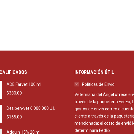
CALIFICADOS
INFORMACIÓN ÚTIL
ADE Farvet 100 ml
Políticas de Envío
$
380.00
Veterinaria del Ángel ofrece en
través de la paquetería FedEx, 
Desipen-vet 6,000,000 U.I.
gastos de envió corren a cuenta
cliente a través de la paqueterí
$
165.00
mencionada; el costo de envió l
determinara FedEx.
Adquin 15% 20 ml