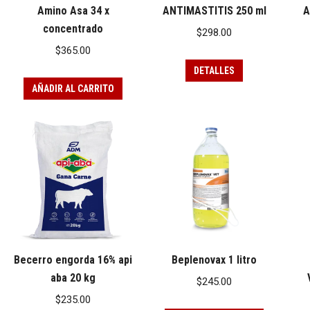
Amino Asa 34 x
ANTIMASTITIS 250 ml
A
concentrado
$
298.00
$
365.00
DETALLES
AÑADIR AL CARRITO
Becerro engorda 16% api
Beplenovax 1 litro
aba 20 kg
$
245.00
$
235.00