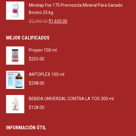
was:
is:
Minelap Fos 175 Premezcla Mineral Para Ganado
$470.00.
$270.00.
Bovino 25 kg
Original
Current
$
2,290.00
$
1,650.00
price
price
was:
is:
MEJOR CALIFICADOS
$2,290.00.
$1,650.00.
Propen 100 ml
$
255.00
ANTOPLEX 100 ml
$
298.00
BEBIDA UNIVERSAL CONTRA LA TOS 300 ml
$
128.00
INFORMACIÓN ÚTIL