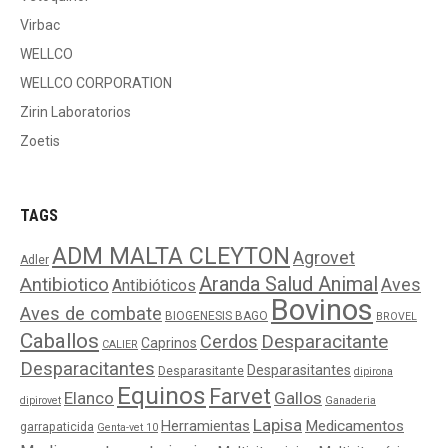
Virbac
WELLCO
WELLCO CORPORATION
Zirin Laboratorios
Zoetis
TAGS
ADM MALTA CLEYTON
Agrovet
Adler
Aranda Salud Animal
Antibiotico
Aves
Antibióticos
Bovinos
Aves de combate
BIOGENESIS BAGO
BROVEL
Caballos
Cerdos
Desparacitante
Caprinos
CALIER
Desparacitantes
Desparasitantes
Desparasitante
dipirona
Equinos
Farvet
Elanco
Gallos
dipirovet
Ganaderia
Lapisa
Medicamentos
Herramientas
garrapaticida
Genta-vet 10