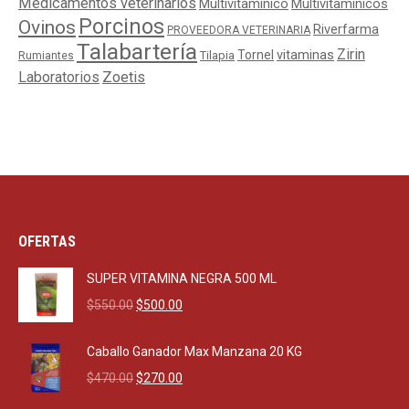
Medicamentos veterinarios
Multivitaminico
Multivitamínicos
Porcinos
Ovinos
Riverfarma
PROVEEDORA VETERINARIA
Talabartería
Zirin
Tornel
vitaminas
Tilapia
Rumiantes
Laboratorios
Zoetis
OFERTAS
SUPER VITAMINA NEGRA 500 ML
Original
Current
$
550.00
$
500.00
price
price
was:
is:
Caballo Ganador Max Manzana 20 KG
$550.00.
$500.00.
Original
Current
$
470.00
$
270.00
price
price