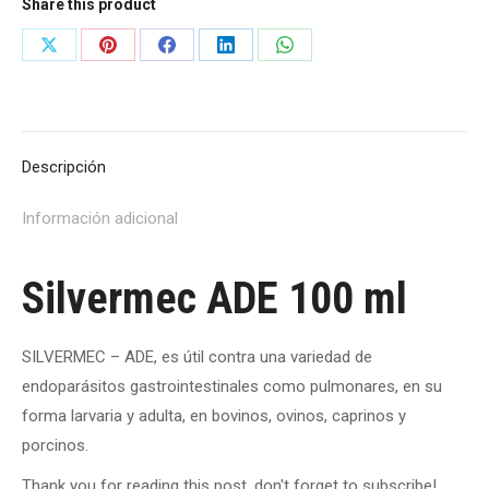
Share this product
Share
Share
Share
Share
Share
on
on
on
on
on
X
Pinterest
Facebook
LinkedIn
WhatsApp
Descripción
Información adicional
Silvermec ADE 100 ml
SILVERMEC – ADE, es útil contra una variedad de
endoparásitos gastrointestinales como pulmonares, en su
forma larvaria y adulta, en bovinos, ovinos, caprinos y
porcinos.
Thank you for reading this post, don't forget to subscribe!