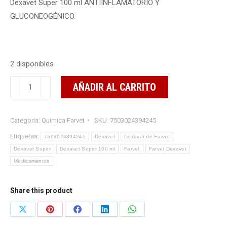
Dexavet Super 100 ml ANTIINFLAMATORIO Y
GLUCONEOGÉNICO.
2 disponibles
Dexavet
AÑADIR AL CARRITO
Super
100
Categoría:
Quimica Farvet
SKU:
7503024394245
ml
cantidad
Etiquetas:
7503024394245
Dexavet
Dexavet de Farvet
Dexavet Super
Dexavet Super 100 ml
Farvet
Farvet Dexavet
Medicamentos
Share this product
Share
Share
Share
Share
Share