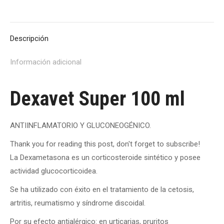
on
on
on
on
on
X
Pinterest
Facebook
LinkedIn
WhatsApp
Descripción
Información adicional
Dexavet Super 100 ml
ANTIINFLAMATORIO Y GLUCONEOGÉNICO.
Thank you for reading this post, don't forget to subscribe!
La Dexametasona es un corticosteroide sintético y posee
actividad glucocorticoidea.
Se ha utilizado con éxito en el tratamiento de la cetosis,
artritis, reumatismo y síndrome discoidal.
Por su efecto antialérgico: en urticarias, pruritos