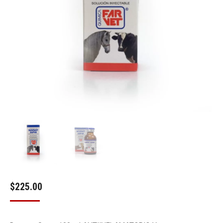
$
225.00