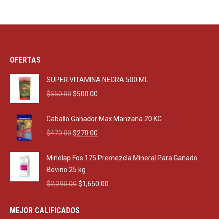
OFERTAS
SUPER VITAMINA NEGRA 500 ML
Original
Current
$
550.00
$
500.00
price
price
was:
is:
Caballo Ganador Max Manzana 20 KG
$550.00.
$500.00.
Original
Current
$
470.00
$
270.00
price
price
was:
is:
Minelap Fos 175 Premezcla Mineral Para Ganado
$470.00.
$270.00.
Bovino 25 kg
Original
Current
$
2,290.00
$
1,650.00
price
price
was:
is:
MEJOR CALIFICADOS
$2,290.00.
$1,650.00.