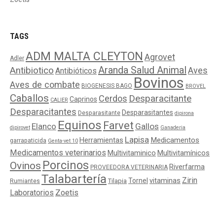
TAGS
ADM MALTA CLEYTON
Agrovet
Adler
Aranda Salud Animal
Antibiotico
Aves
Antibióticos
Bovinos
Aves de combate
BIOGENESIS BAGO
BROVEL
Caballos
Cerdos
Desparacitante
Caprinos
CALIER
Desparacitantes
Desparasitantes
Desparasitante
dipirona
Equinos
Farvet
Elanco
Gallos
dipirovet
Ganaderia
Lapisa
Medicamentos
Herramientas
garrapaticida
Genta-vet 10
Medicamentos veterinarios
Multivitaminico
Multivitamínicos
Porcinos
Ovinos
Riverfarma
PROVEEDORA VETERINARIA
Talabartería
Zirin
Tornel
vitaminas
Tilapia
Rumiantes
Laboratorios
Zoetis