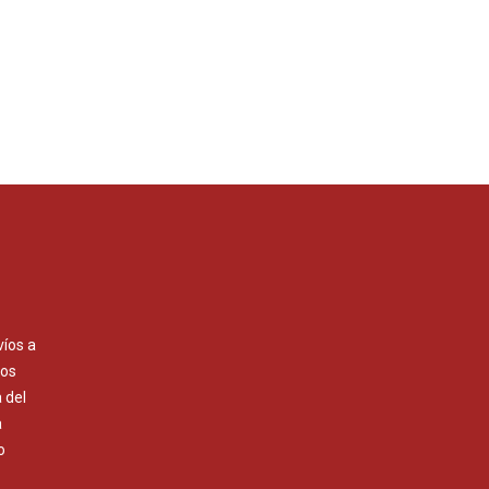
víos a
Los
 del
a
o