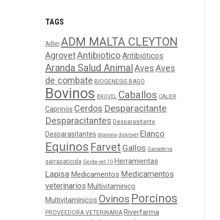
TAGS
ADM MALTA CLEYTON
Adler
Agrovet
Antibiotico
Antibióticos
Aranda Salud Animal
Aves
Aves
de combate
BIOGENESIS BAGO
Bovinos
Caballos
BROVEL
CALIER
Cerdos
Desparacitante
Caprinos
Desparacitantes
Desparasitante
Elanco
Desparasitantes
dipirona
dipirovet
Equinos
Farvet
Gallos
Ganaderia
Herramientas
garrapaticida
Genta-vet 10
Lapisa
Medicamentos
Medicamentos
veterinarios
Multivitaminico
Porcinos
Ovinos
Multivitamínicos
Riverfarma
PROVEEDORA VETERINARIA