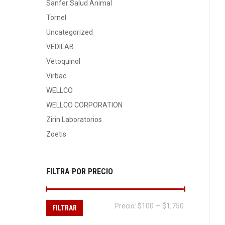
Sanfer Salud Animal
Tornel
Uncategorized
VEDILAB
Vetoquinol
Virbac
WELLCO
WELLCO CORPORATION
Zirin Laboratorios
Zoetis
FILTRA POR PRECIO
Precio
Precio
Precio:
$100
—
$1,750
FILTRAR
mínimo
máximo