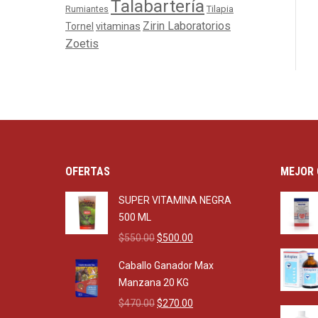
Talabartería
Tilapia
Rumiantes
Zirin Laboratorios
Tornel
vitaminas
Zoetis
OFERTAS
MEJOR 
SUPER VITAMINA NEGRA
500 ML
Original
Current
$
550.00
$
500.00
price
price
Caballo Ganador Max
was:
is:
Manzana 20 KG
$550.00.
$500.00.
Original
Current
$
470.00
$
270.00