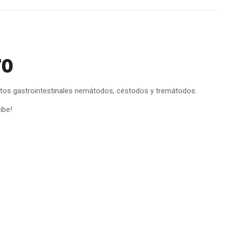
X
Pinterest
Facebook
LinkedIn
WhatsApp
ro
itos gastrointestinales nemátodos, céstodos y tremátodos.
ibe!