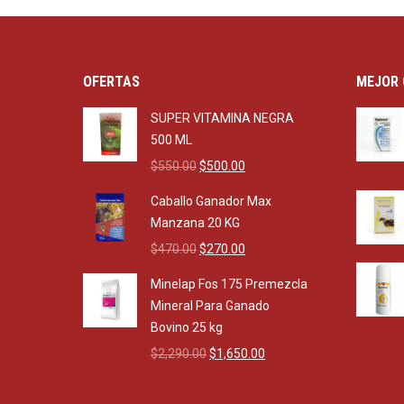
OFERTAS
MEJOR 
SUPER VITAMINA NEGRA
500 ML
Original
Current
$
550.00
$
500.00
price
price
Caballo Ganador Max
was:
is:
Manzana 20 KG
$550.00.
$500.00.
Original
Current
$
470.00
$
270.00
price
price
Minelap Fos 175 Premezcla
was:
is:
Mineral Para Ganado
$470.00.
$270.00.
Bovino 25 kg
Original
Current
$
2,290.00
$
1,650.00
price
price
was:
is: