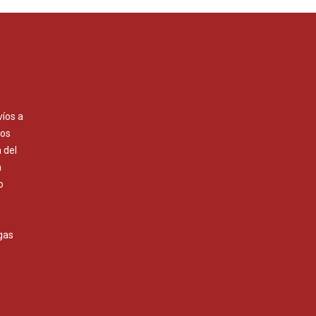
víos a
Los
 del
a
o
gas