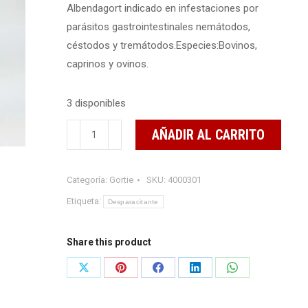
Albendagort indicado en infestaciones por
parásitos gastrointestinales nemátodos,
céstodos y tremátodos.Especies:Bovinos,
caprinos y ovinos.
3 disponibles
Albendagort
AÑADIR AL CARRITO
1
litro
Categoría:
Gortie
SKU:
4000301
cantidad
Etiqueta:
Desparacitante
Share this product
Share
Share
Share
Share
Share
on
on
on
on
on