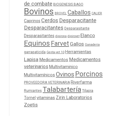
de combate
BIOGENESIS BAGO
Bovinos
Caballos
BROVEL
CALIER
Cerdos
Desparacitante
Caprinos
Desparacitantes
Desparasitante
Elanco
Desparasitantes
dipirona
dipirovet
Equinos
Farvet
Gallos
Ganaderia
Herramientas
garrapaticida
Genta-vet 10
Lapisa
Medicamentos
Medicamentos
veterinarios
Multivitaminico
Porcinos
Ovinos
Multivitamínicos
Riverfarma
PROVEEDORA VETERINARIA
Talabartería
Tilapia
Rumiantes
Zirin Laboratorios
Tornel
vitaminas
Zoetis