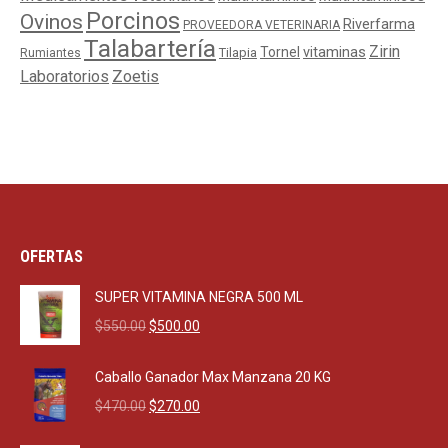
Porcinos
Ovinos
Riverfarma
PROVEEDORA VETERINARIA
Talabartería
Zirin
Tornel
vitaminas
Tilapia
Rumiantes
Laboratorios
Zoetis
OFERTAS
SUPER VITAMINA NEGRA 500 ML
Original
Current
$
550.00
$
500.00
price
price
was:
is:
Caballo Ganador Max Manzana 20 KG
$550.00.
$500.00.
Original
Current
$
470.00
$
270.00
price
price