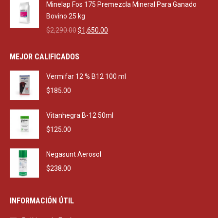
was:
is:
Minelap Fos 175 Premezcla Mineral Para Ganado
$470.00.
$270.00.
Bovino 25 kg
Original
Current
$
2,290.00
$
1,650.00
price
price
was:
is:
MEJOR CALIFICADOS
$2,290.00.
$1,650.00.
Vermifar 12 % B12 100 ml
$
185.00
Vitanhegra B-12 50ml
$
125.00
Negasunt Aerosol
$
238.00
INFORMACIÓN ÚTIL