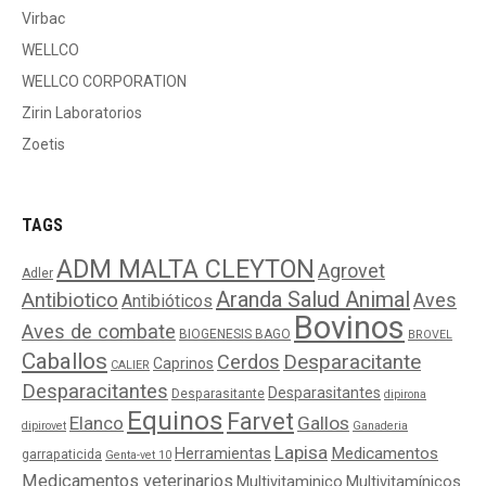
Virbac
WELLCO
WELLCO CORPORATION
Zirin Laboratorios
Zoetis
TAGS
ADM MALTA CLEYTON
Agrovet
Adler
Aranda Salud Animal
Antibiotico
Aves
Antibióticos
Bovinos
Aves de combate
BIOGENESIS BAGO
BROVEL
Caballos
Cerdos
Desparacitante
Caprinos
CALIER
Desparacitantes
Desparasitantes
Desparasitante
dipirona
Equinos
Farvet
Elanco
Gallos
dipirovet
Ganaderia
Lapisa
Medicamentos
Herramientas
garrapaticida
Genta-vet 10
Medicamentos veterinarios
Multivitaminico
Multivitamínicos