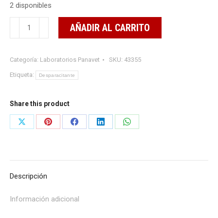
2 disponibles
Imidopan-
AÑADIR AL CARRITO
B12
100
Categoría:
Laboratorios Panavet
SKU:
43355
ML
cantidad
Etiqueta:
Desparacitante
Share this product
Share
Share
Share
Share
Share
on
on
on
on
on
X
Pinterest
Facebook
LinkedIn
WhatsApp
Descripción
Información adicional