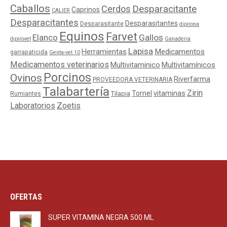
Caballos
Cerdos
Desparacitante
Caprinos
CALIER
Desparacitantes
Desparasitantes
Desparasitante
dipirona
Equinos
Farvet
Elanco
Gallos
dipirovet
Ganaderia
Lapisa
Medicamentos
Herramientas
garrapaticida
Genta-vet 10
Medicamentos veterinarios
Multivitaminico
Multivitamínicos
Porcinos
Ovinos
Riverfarma
PROVEEDORA VETERINARIA
Talabartería
Zirin
Tornel
vitaminas
Tilapia
Rumiantes
Laboratorios
Zoetis
OFERTAS
SUPER VITAMINA NEGRA 500 ML