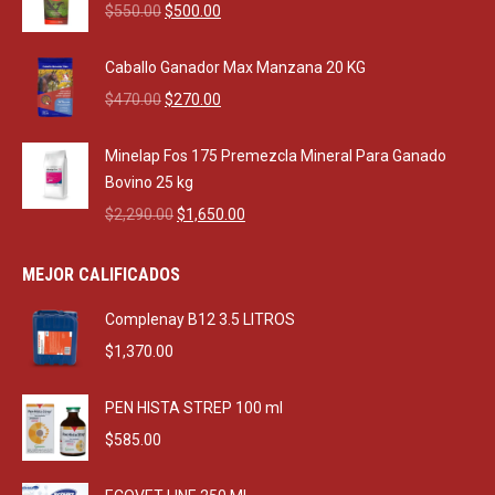
Original
Current
$
550.00
$
500.00
price
price
was:
is:
Caballo Ganador Max Manzana 20 KG
$550.00.
$500.00.
Original
Current
$
470.00
$
270.00
price
price
was:
is:
Minelap Fos 175 Premezcla Mineral Para Ganado
$470.00.
$270.00.
Bovino 25 kg
Original
Current
$
2,290.00
$
1,650.00
price
price
was:
is:
MEJOR CALIFICADOS
$2,290.00.
$1,650.00.
Complenay B12 3.5 LITROS
$
1,370.00
PEN HISTA STREP 100 ml
$
585.00