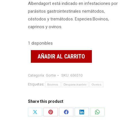
Albendagort está indicado en infestaciones por
parásitos gastrointestinales nemátodos,
céstodos y tremátodos. Especies:Bovinos,
caprinos y ovinos.
1 disponibles
AÑADIR AL CARRITO
Categoría:
Gortie
SKU:
656510
Etiquetas:
Bovinos
Desparacitantes
Ovinos
Share this product
Share
Share
Share
Share
Share
on
on
on
on
on