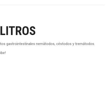
X
Pinterest
Facebook
LinkedIn
WhatsApp
LITROS
itos gastrointestinales nemátodos, céstodos y tremátodos.
ibe!