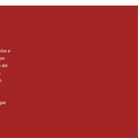
víos a
Los
 del
a
o
gas