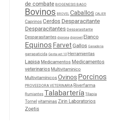
de combate
BIOGENESIS BAGO
Bovinos
Caballos
BROVEL
CALIER
Cerdos
Desparacitante
Caprinos
Desparacitantes
Desparasitante
Elanco
Desparasitantes
dipirona
dipirovet
Equinos
Farvet
Gallos
Ganaderia
Herramientas
garrapaticida
Genta-vet 10
Lapisa
Medicamentos
Medicamentos
veterinarios
Multivitaminico
Porcinos
Ovinos
Multivitamínicos
Riverfarma
PROVEEDORA VETERINARIA
Talabartería
Tilapia
Rumiantes
Zirin Laboratorios
Tornel
vitaminas
Zoetis