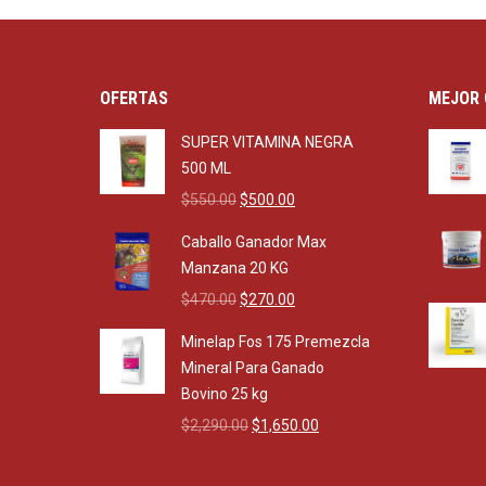
OFERTAS
MEJOR 
SUPER VITAMINA NEGRA
500 ML
Original
Current
$
550.00
$
500.00
price
price
Caballo Ganador Max
was:
is:
Manzana 20 KG
$550.00.
$500.00.
Original
Current
$
470.00
$
270.00
price
price
Minelap Fos 175 Premezcla
was:
is:
Mineral Para Ganado
$470.00.
$270.00.
Bovino 25 kg
Original
Current
$
2,290.00
$
1,650.00
price
price
was:
is: