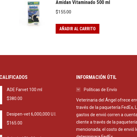
Amidan Vitaminado 500 ml
$
155.00
AÑADIR AL CARRITO
CALIFICADOS
INFORMACIÓN ÚTIL
ADE Farvet 100 ml
Políticas de Envío
$
380.00
Veterinaria del Ángel ofrece en
través de la paquetería FedEx, 
Desipen-vet 6,000,000 U.I.
gastos de envió corren a cuenta
cliente a través de la paqueterí
$
165.00
mencionada; el costo de envió l
determinara FedEx.