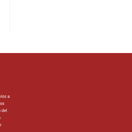
víos a
Los
 del
a
o