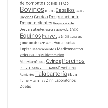
de combate
BIOGENESIS BAGO
Bovinos
Caballos
BROVEL
CALIER
Cerdos
Desparacitante
Caprinos
Desparacitantes
Desparasitante
Elanco
Desparasitantes
dipirona
dipirovet
Equinos
Farvet
Gallos
Ganaderia
Herramientas
garrapaticida
Genta-vet 10
Lapisa
Medicamentos
Medicamentos
veterinarios
Multivitaminico
Porcinos
Ovinos
Multivitamínicos
Riverfarma
PROVEEDORA VETERINARIA
Talabartería
Tilapia
Rumiantes
Zirin Laboratorios
Tornel
vitaminas
Zoetis