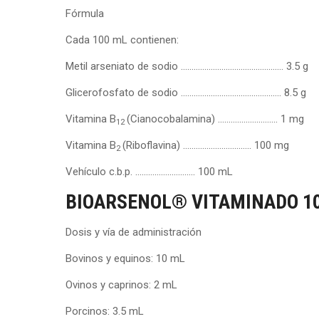
Fórmula
Cada 100 mL contienen:
Metil arseniato de sodio ………………………………………… 3.5 g
Glicerofosfato de sodio ……………………………………….. 8.5 g
Vitamina B
(Cianocobalamina) ………..…………….. 1 mg
12
Vitamina B
(Riboflavina) ………………………….. 100 mg
2
Vehículo c.b.p. ………………………. 100 mL
BIOARSENOL® VITAMINADO 1
Dosis y vía de administración
Bovinos y equinos: 10 mL
Ovinos y caprinos: 2 mL
Porcinos: 3.5 mL