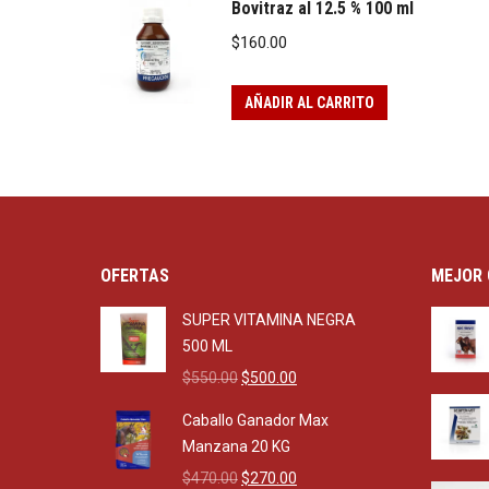
Bovitraz al 12.5 % 100 ml
$
160.00
AÑADIR AL CARRITO
OFERTAS
MEJOR 
SUPER VITAMINA NEGRA
500 ML
Original
Current
$
550.00
$
500.00
price
price
Caballo Ganador Max
was:
is:
Manzana 20 KG
$550.00.
$500.00.
Original
Current
$
470.00
$
270.00