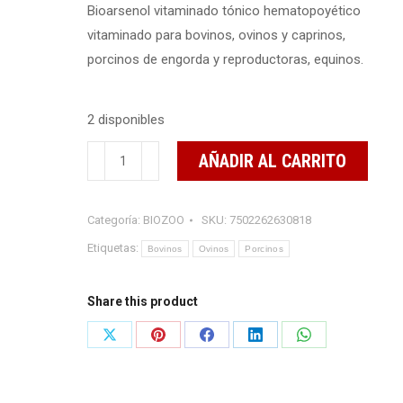
Bioarsenol vitaminado tónico hematopoyético
vitaminado para bovinos, ovinos y caprinos,
porcinos de engorda y reproductoras, equinos.
2 disponibles
BIOARSENOL®
AÑADIR AL CARRITO
VITAMINADO
100
Categoría:
BIOZOO
SKU:
7502262630818
ML
cantidad
Etiquetas:
Bovinos
Ovinos
Porcinos
Share this product
Share
Share
Share
Share
Share
on
on
on
on
on
X
Pinterest
Facebook
LinkedIn
WhatsApp