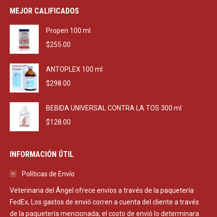
was:
is:
MEJOR CALIFICADOS
$2,290.00.
$1,650.00.
Propen 100 ml
$
255.00
ANTOPLEX 100 ml
$
298.00
BEBIDA UNIVERSAL CONTRA LA TOS 300 ml
$
128.00
INFORMACIÓN ÚTIL
Políticas de Envío
Veterinaria del Ángel ofrece envíos a través de la paquetería
FedEx, Los gastos de envió corren a cuenta del cliente a través
de la paquetería mencionada; el costo de envió lo determinara