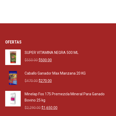
OFERTAS
SUPER VITAMINA NEGRA 500 ML
Original
Current
$
550.00
$
500.00
price
price
was:
is:
Caballo Ganador Max Manzana 20 KG
$550.00.
$500.00.
Original
Current
$
470.00
$
270.00
price
price
was:
is:
Minelap Fos 175 Premezcla Mineral Para Ganado
$470.00.
$270.00.
Bovino 25 kg
Original
Current
$
2,290.00
$
1,650.00
price
price