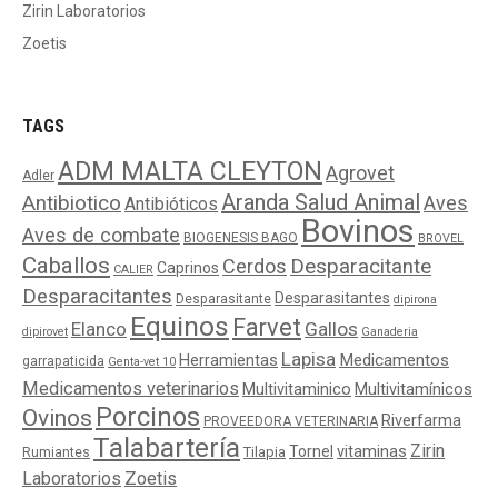
Zirin Laboratorios
Zoetis
TAGS
ADM MALTA CLEYTON
Agrovet
Adler
Aranda Salud Animal
Antibiotico
Aves
Antibióticos
Bovinos
Aves de combate
BIOGENESIS BAGO
BROVEL
Caballos
Cerdos
Desparacitante
Caprinos
CALIER
Desparacitantes
Desparasitantes
Desparasitante
dipirona
Equinos
Farvet
Elanco
Gallos
dipirovet
Ganaderia
Lapisa
Medicamentos
Herramientas
garrapaticida
Genta-vet 10
Medicamentos veterinarios
Multivitaminico
Multivitamínicos
Porcinos
Ovinos
Riverfarma
PROVEEDORA VETERINARIA
Talabartería
Zirin
Tornel
vitaminas
Tilapia
Rumiantes
Laboratorios
Zoetis