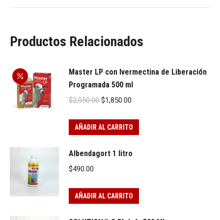
Productos Relacionados
Master LP con Ivermectina de Liberación
Programada 500 ml
Original
Current
$
2,050.00
$
1,850.00
price
price
was:
is:
AÑADIR AL CARRITO
$2,050.00.
$1,850.00.
Albendagort 1 litro
$
490.00
AÑADIR AL CARRITO