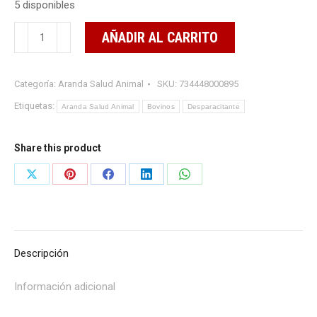
5 disponibles
L-
AÑADIR AL CARRITO
vermizol
Vitaminado
Categoría:
Aranda Salud Animal
SKU:
734448000895
500
ml
Etiquetas:
Aranda Salud Animal
Bovinos
Desparacitante
cantidad
Share this product
Share
Share
Share
Share
Share
on
on
on
on
on
X
Pinterest
Facebook
LinkedIn
WhatsApp
Descripción
Información adicional