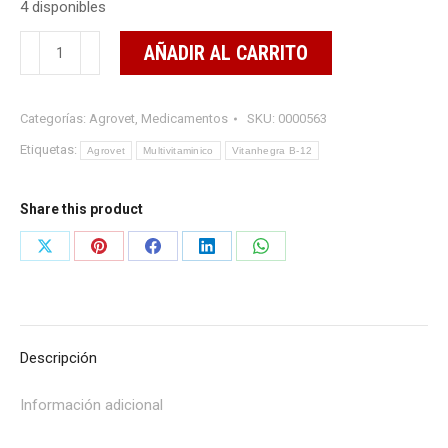
4 disponibles
Vitanhegra
AÑADIR AL CARRITO
B-
12
Categorías:
Agrovet
,
Medicamentos
SKU:
0000563
250ml
cantidad
Etiquetas:
Agrovet
Multivitaminico
Vitanhegra B-12
Share this product
Share
Share
Share
Share
Share
on
on
on
on
on
X
Pinterest
Facebook
LinkedIn
WhatsApp
Descripción
Información adicional