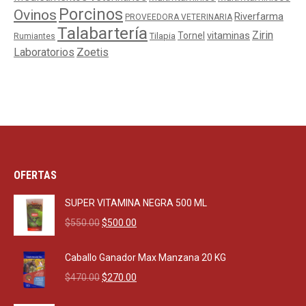
Porcinos
Ovinos
Riverfarma
PROVEEDORA VETERINARIA
Talabartería
Zirin
Tornel
vitaminas
Tilapia
Rumiantes
Laboratorios
Zoetis
OFERTAS
SUPER VITAMINA NEGRA 500 ML
Original
Current
$
550.00
$
500.00
price
price
was:
is:
Caballo Ganador Max Manzana 20 KG
$550.00.
$500.00.
Original
Current
$
470.00
$
270.00
price
price