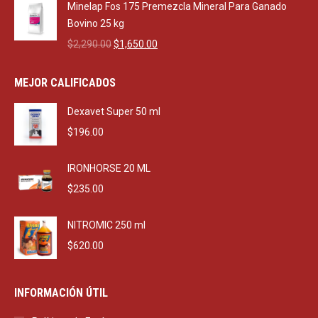
was:
is:
Minelap Fos 175 Premezcla Mineral Para Ganado
$470.00.
$270.00.
Bovino 25 kg
Original
Current
$
2,290.00
$
1,650.00
price
price
was:
is:
MEJOR CALIFICADOS
$2,290.00.
$1,650.00.
Dexavet Super 50 ml
$
196.00
IRONHORSE 20 ML
$
235.00
NITROMIC 250 ml
$
620.00
INFORMACIÓN ÚTIL