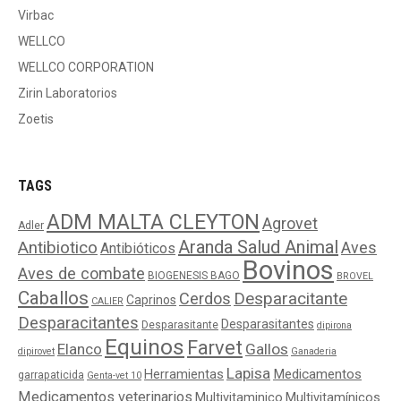
Virbac
WELLCO
WELLCO CORPORATION
Zirin Laboratorios
Zoetis
TAGS
ADM MALTA CLEYTON
Agrovet
Adler
Aranda Salud Animal
Antibiotico
Aves
Antibióticos
Bovinos
Aves de combate
BIOGENESIS BAGO
BROVEL
Caballos
Cerdos
Desparacitante
Caprinos
CALIER
Desparacitantes
Desparasitantes
Desparasitante
dipirona
Equinos
Farvet
Elanco
Gallos
dipirovet
Ganaderia
Lapisa
Medicamentos
Herramientas
garrapaticida
Genta-vet 10
Medicamentos veterinarios
Multivitaminico
Multivitamínicos