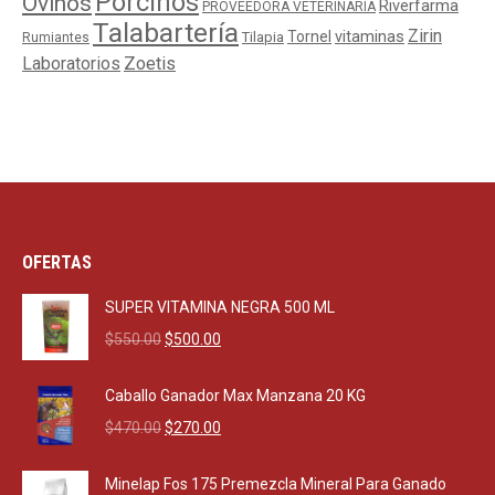
Porcinos
Ovinos
Riverfarma
PROVEEDORA VETERINARIA
Talabartería
Zirin
Tornel
vitaminas
Tilapia
Rumiantes
Laboratorios
Zoetis
OFERTAS
SUPER VITAMINA NEGRA 500 ML
Original
Current
$
550.00
$
500.00
price
price
was:
is:
Caballo Ganador Max Manzana 20 KG
$550.00.
$500.00.
Original
Current
$
470.00
$
270.00
price
price
was:
is:
Minelap Fos 175 Premezcla Mineral Para Ganado