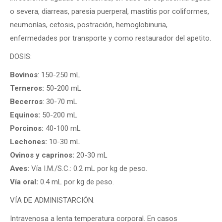
o severa, diarreas, paresia puerperal, mastitis por coliformes,
neumonías, cetosis, postración, hemoglobinuria,
enfermedades por transporte y como restaurador del apetito.
DOSIS:
Bovinos
: 150-250 mL
Terneros:
50-200 mL
Becerros
: 30-70 mL
Equinos:
50-200 mL
Porcinos:
40-100 mL
Lechones:
10-30 mL
Ovinos y caprinos:
20-30 mL
Aves:
Vía I.M./S.C.: 0.2 mL por kg de peso.
Vía oral:
0.4 mL por kg de peso.
VÍA DE ADMINISTARCIÓN:
Intravenosa a lenta temperatura corporal. En casos