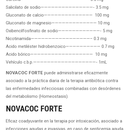
Salicilato de sodio———————————————- 3.5 mg
Gluconato de calcio—————————————— 100 mg
Gluconato de magnesio————————————— 10 mg
Oxibencilfosfinato de sodio————————————- 5 mg
Nicotinamida—————————————————– 0.3 mg
Acido metiléster hidrobenzoico—————————— 0.7 mg
Acido bórico—————————————————— 10 mg
Vehículo c.b.p.——————————————————- 1mL
NOVACOC FORTE
puede administrarse eficazmente
asociado a la práctica diaria de la terapia antibiótica contra
las enfermedades infecciosas combinadas con desórdenes
del metabolismo (Homeostasis).
NOVACOC FORTE
Eficaz coadyuvante en la terapia por intoxicación, asociado a
infecciones agudas e invasivas, en caso de septicemia aguda