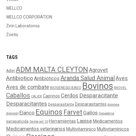
WELLCO
WELLCO CORPORATION
Zirin Laboratorios
Zoetis
TAGS
ADM MALTA CLEYTON
Agrovet
Adler
Aranda Salud Animal
Antibiotico
Aves
Antibióticos
Bovinos
Aves de combate
BIOGENESIS BAGO
BROVEL
Caballos
Cerdos
Desparacitante
Caprinos
CALIER
Desparacitantes
Desparasitantes
Desparasitante
dipirona
Equinos
Farvet
Elanco
Gallos
dipirovet
Ganaderia
Lapisa
Medicamentos
Herramientas
garrapaticida
Genta-vet 10
Medicamentos veterinarios
Multivitaminico
Multivitamínicos