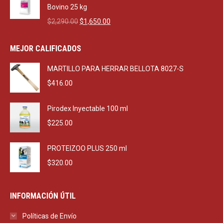
$470.00.
$270.00.
Bovino 25 kg
Original
Current
$
2,290.00
$
1,650.00
price
price
was:
is:
MEJOR CALIFICADOS
$2,290.00.
$1,650.00.
MARTILLO PARA HERRAR BELLOTA 8027-S
$
416.00
Pirodex Inyectable 100 ml
$
225.00
PROTEIZOO PLUS 250 ml
$
320.00
INFORMACIÓN ÚTIL
Políticas de Envío