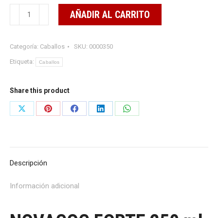
NOVACOC
AÑADIR AL CARRITO
FORTE
250
Categoría:
Caballos
SKU:
0000350
ml
cantidad
Etiqueta:
Caballos
Share this product
Share
Share
Share
Share
Share
on
on
on
on
on
X
Pinterest
Facebook
LinkedIn
WhatsApp
Descripción
Información adicional