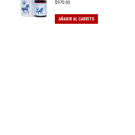
$
970.00
AÑADIR AL CARRITO