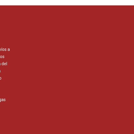
víos a
Los
 del
a
o
gas