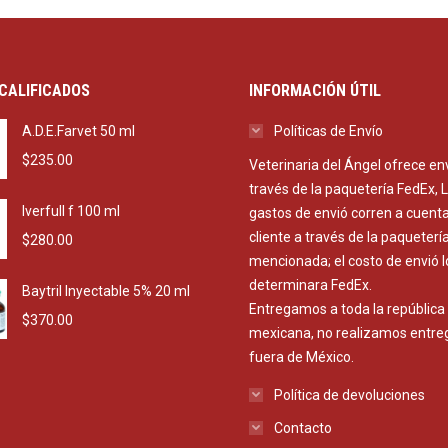
CALIFICADOS
INFORMACIÓN ÚTIL
A.D.E.Farvet 50 ml
Políticas de Envío
$
235.00
Veterinaria del Ángel ofrece en
través de la paquetería FedEx, 
Iverfull f 100 ml
gastos de envió corren a cuenta
cliente a través de la paqueterí
$
280.00
mencionada; el costo de envió l
determinara FedEx.
Baytril Inyectable 5% 20 ml
Entregamos a toda la república
$
370.00
mexicana, no realizamos entre
fuera de México.
Política de devoluciones
Contacto