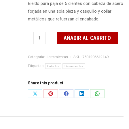
Bieldo para paja de 5 dientes con cabeza de acero
forjada en una sola pieza y casquillo y collar
metálicos que refuerzan el encabado.
Bieldo
AÑADIR AL CARRITO
para
paja
Categoría:
Herramientas
SKU:
7501206612149
de
5
Etiquetas:
Caballos
Herramientas
dientes
cantidad
Share this product
Share
Share
Share
Share
Share
on
on
on
on
on
X
Pinterest
Facebook
LinkedIn
WhatsApp