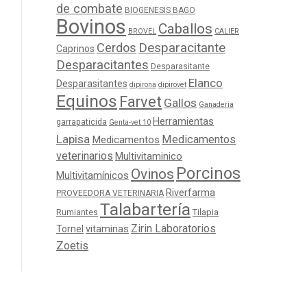
de combate
BIOGENESIS BAGO
Bovinos
Caballos
BROVEL
CALIER
Cerdos
Desparacitante
Caprinos
Desparacitantes
Desparasitante
Elanco
Desparasitantes
dipirona
dipirovet
Equinos
Farvet
Gallos
Ganaderia
Herramientas
garrapaticida
Genta-vet 10
Lapisa
Medicamentos
Medicamentos
veterinarios
Multivitaminico
Porcinos
Ovinos
Multivitamínicos
Riverfarma
PROVEEDORA VETERINARIA
Talabartería
Tilapia
Rumiantes
Zirin Laboratorios
Tornel
vitaminas
Zoetis