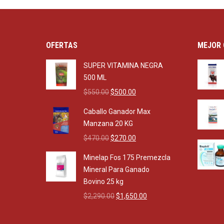
OFERTAS
MEJOR 
SUPER VITAMINA NEGRA
500 ML
Original
Current
$
550.00
$
500.00
price
price
Caballo Ganador Max
was:
is:
Manzana 20 KG
$550.00.
$500.00.
Original
Current
$
470.00
$
270.00
price
price
Minelap Fos 175 Premezcla
was:
is:
Mineral Para Ganado
$470.00.
$270.00.
Bovino 25 kg
Original
Current
$
2,290.00
$
1,650.00
price
price
was:
is: