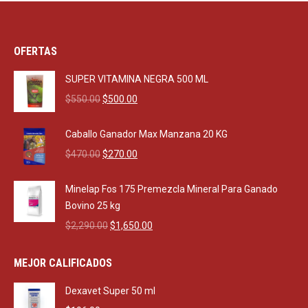
OFERTAS
SUPER VITAMINA NEGRA 500 ML
Original
Current
$
550.00
$
500.00
price
price
was:
is:
Caballo Ganador Max Manzana 20 KG
$550.00.
$500.00.
Original
Current
$
470.00
$
270.00
price
price
was:
is:
Minelap Fos 175 Premezcla Mineral Para Ganado
$470.00.
$270.00.
Bovino 25 kg
Original
Current
$
2,290.00
$
1,650.00
price
price
was:
is:
MEJOR CALIFICADOS
$2,290.00.
$1,650.00.
Dexavet Super 50 ml