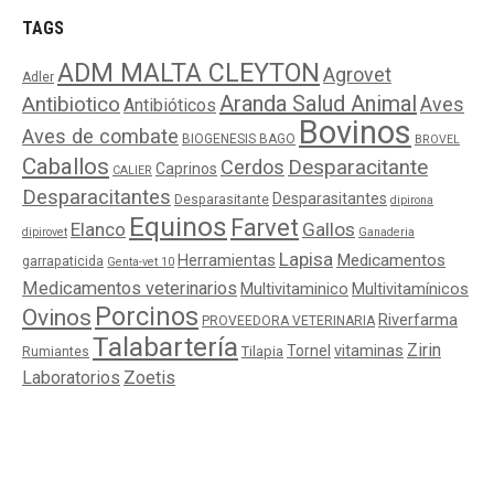
TAGS
ADM MALTA CLEYTON
Agrovet
Adler
Aranda Salud Animal
Antibiotico
Aves
Antibióticos
Bovinos
Aves de combate
BIOGENESIS BAGO
BROVEL
Caballos
Cerdos
Desparacitante
Caprinos
CALIER
Desparacitantes
Desparasitantes
Desparasitante
dipirona
Equinos
Farvet
Elanco
Gallos
dipirovet
Ganaderia
Lapisa
Medicamentos
Herramientas
garrapaticida
Genta-vet 10
Medicamentos veterinarios
Multivitaminico
Multivitamínicos
Porcinos
Ovinos
Riverfarma
PROVEEDORA VETERINARIA
Talabartería
Zirin
Tornel
vitaminas
Tilapia
Rumiantes
Laboratorios
Zoetis