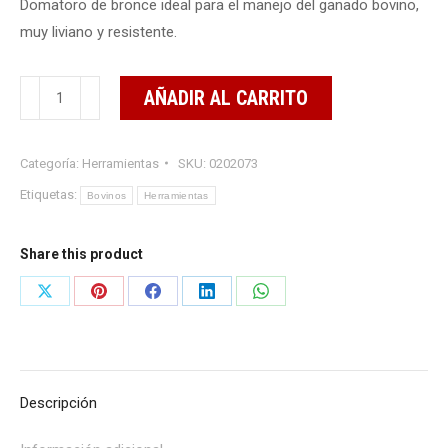
Domatoro de bronce ideal para el manejo del ganado bovino,
muy liviano y resistente.
Domatoro
AÑADIR AL CARRITO
de
bronce
Categoría:
Herramientas
SKU:
0202073
cantidad
Etiquetas:
Bovinos
Herramientas
Share this product
Share
Share
Share
Share
Share
on
on
on
on
on
X
Pinterest
Facebook
LinkedIn
WhatsApp
Descripción