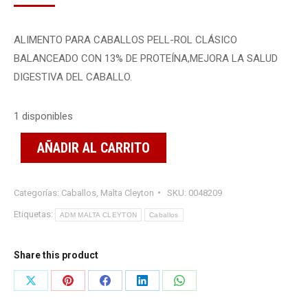
ALIMENTO PARA CABALLOS PELL-ROL CLÁSICO
BALANCEADO CON 13% DE PROTEÍNA,MEJORA LA SALUD
DIGESTIVA DEL CABALLO.
1 disponibles
AÑADIR AL CARRITO
Categorías:
Caballos
,
Malta Cleyton
SKU:
0048209
Etiquetas:
ADM MALTA CLEYTON
Caballos
Share this product
Share
Share
Share
Share
Share