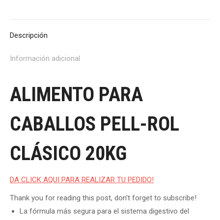
on
on
on
on
on
X
Pinterest
Facebook
LinkedIn
WhatsApp
Descripción
Información adicional
ALIMENTO PARA
CABALLOS PELL-ROL
CLÁSICO 20KG
DA CLICK AQUI PARA REALIZAR TU PEDIDO!
Thank you for reading this post, don't forget to subscribe!
La fórmula más segura para el sistema digestivo del