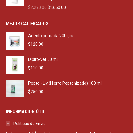
Original
Current
$
2,290.00
$
1,650.00
price
price
was:
is:
MEJOR CALIFICADOS
$2,290.00.
$1,650.00.
Adecto pomada 200 grs
$
120.00
Dipiro-vet 50 ml
$
110.00
Pepto - Liv (Hierro Peptonizado) 100 ml
$
250.00
INFORMACIÓN ÚTIL
Políticas de Envío