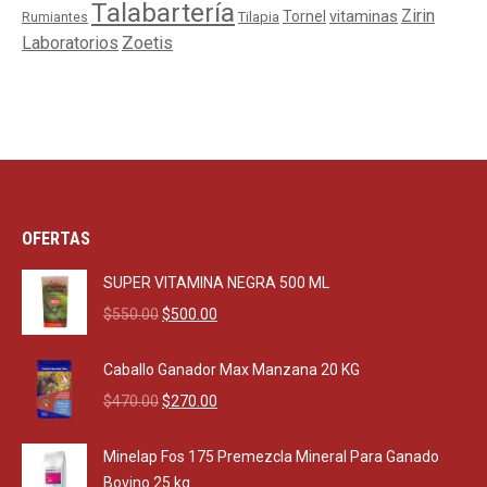
Talabartería
Zirin
Tornel
vitaminas
Tilapia
Rumiantes
Laboratorios
Zoetis
OFERTAS
SUPER VITAMINA NEGRA 500 ML
Original
Current
$
550.00
$
500.00
price
price
was:
is:
Caballo Ganador Max Manzana 20 KG
$550.00.
$500.00.
Original
Current
$
470.00
$
270.00
price
price
was:
is:
Minelap Fos 175 Premezcla Mineral Para Ganado
$470.00.
$270.00.
Bovino 25 kg