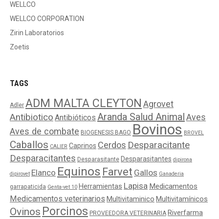
WELLCO
WELLCO CORPORATION
Zirin Laboratorios
Zoetis
TAGS
ADM MALTA CLEYTON
Agrovet
Adler
Aranda Salud Animal
Antibiotico
Aves
Antibióticos
Bovinos
Aves de combate
BIOGENESIS BAGO
BROVEL
Caballos
Cerdos
Desparacitante
Caprinos
CALIER
Desparacitantes
Desparasitantes
Desparasitante
dipirona
Equinos
Farvet
Elanco
Gallos
dipirovet
Ganaderia
Lapisa
Medicamentos
Herramientas
garrapaticida
Genta-vet 10
Medicamentos veterinarios
Multivitaminico
Multivitamínicos
Porcinos
Ovinos
Riverfarma
PROVEEDORA VETERINARIA