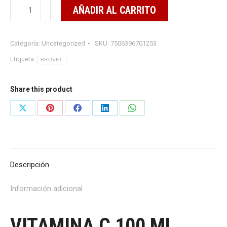
VITAMINA
AÑADIR AL CARRITO
C
100
Categoría:
Uncategorized
SKU:
7506396701253
ML
cantidad
Etiqueta:
BROVEL
Share this product
Share
Share
Share
Share
Share
on
on
on
on
on
X
Pinterest
Facebook
LinkedIn
WhatsApp
Descripción
Información adicional
VITAMINA C 100 ML