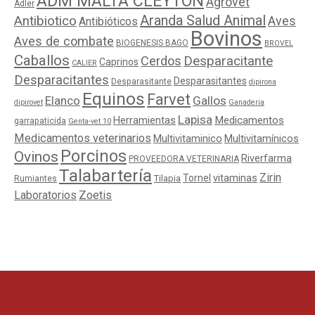
ADM MALTA CLEYTON
Agrovet
Adler
Aranda Salud Animal
Antibiotico
Aves
Antibióticos
Bovinos
Aves de combate
BIOGENESIS BAGO
BROVEL
Caballos
Cerdos
Desparacitante
Caprinos
CALIER
Desparacitantes
Desparasitantes
Desparasitante
dipirona
Equinos
Farvet
Elanco
Gallos
dipirovet
Ganaderia
Lapisa
Medicamentos
Herramientas
garrapaticida
Genta-vet 10
Medicamentos veterinarios
Multivitaminico
Multivitamínicos
Porcinos
Ovinos
Riverfarma
PROVEEDORA VETERINARIA
Talabartería
Zirin
Tornel
vitaminas
Tilapia
Rumiantes
Laboratorios
Zoetis