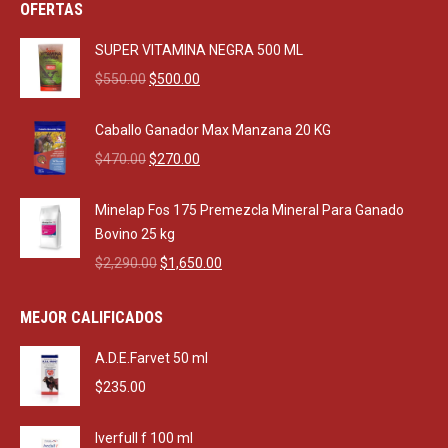
OFERTAS
SUPER VITAMINA NEGRA 500 ML
Original
Current
$
550.00
$
500.00
price
price
was:
is:
Caballo Ganador Max Manzana 20 KG
$550.00.
$500.00.
Original
Current
$
470.00
$
270.00
price
price
was:
is:
Minelap Fos 175 Premezcla Mineral Para Ganado
$470.00.
$270.00.
Bovino 25 kg
Original
Current
$
2,290.00
$
1,650.00
price
price
was:
is:
MEJOR CALIFICADOS
$2,290.00.
$1,650.00.
A.D.E.Farvet 50 ml
$
235.00
Iverfull f 100 ml