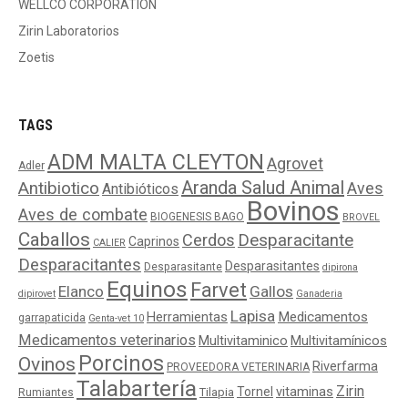
WELLCO CORPORATION
Zirin Laboratorios
Zoetis
TAGS
ADM MALTA CLEYTON
Agrovet
Adler
Aranda Salud Animal
Antibiotico
Aves
Antibióticos
Bovinos
Aves de combate
BIOGENESIS BAGO
BROVEL
Caballos
Cerdos
Desparacitante
Caprinos
CALIER
Desparacitantes
Desparasitantes
Desparasitante
dipirona
Equinos
Farvet
Elanco
Gallos
dipirovet
Ganaderia
Lapisa
Medicamentos
Herramientas
garrapaticida
Genta-vet 10
Medicamentos veterinarios
Multivitaminico
Multivitamínicos
Porcinos
Ovinos
Riverfarma
PROVEEDORA VETERINARIA
Talabartería
Zirin
Tornel
vitaminas
Tilapia
Rumiantes