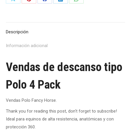
Share
Share
Share
Share
Share
on
on
on
on
on
X
Pinterest
Facebook
LinkedIn
WhatsApp
Descripción
Información adicional
Vendas de descanso tipo
Polo 4 Pack
Vendas Polo Fancy Horse.
Thank you for reading this post, don't forget to subscribe!
Ideal para equinos de alta resistencia, anatómicas y con
protección 360.