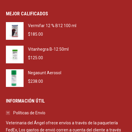
price
price
was:
is:
MEJOR CALIFICADOS
$2,290.00.
$1,650.00.
Vermifar 12 % B12 100 ml
$
185.00
Vitanhegra B-12 50ml
$
125.00
Negasunt Aerosol
$
238.00
INFORMACIÓN ÚTIL
Políticas de Envío
Veterinaria del Ángel ofrece envíos a través de la paquetería
FedEx, Los gastos de envió corren a cuenta del cliente a través