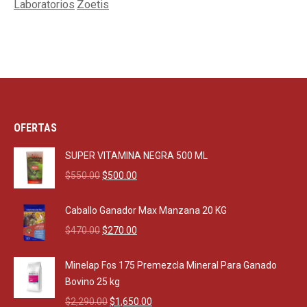
Laboratorios
Zoetis
OFERTAS
SUPER VITAMINA NEGRA 500 ML
Original
Current
$
550.00
$
500.00
price
price
was:
is:
Caballo Ganador Max Manzana 20 KG
$550.00.
$500.00.
Original
Current
$
470.00
$
270.00
price
price
was:
is:
Minelap Fos 175 Premezcla Mineral Para Ganado
$470.00.
$270.00.
Bovino 25 kg
Original
Current
$
2,290.00
$
1,650.00