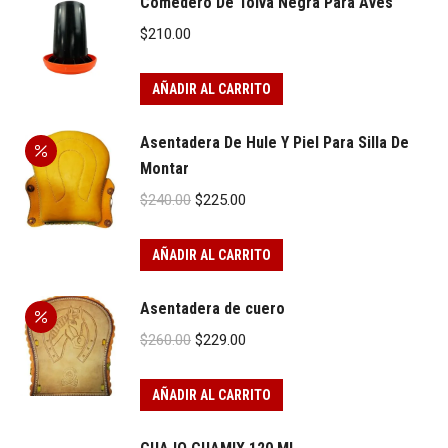
Comedero De Tolva Negra Para Aves
$
210.00
AÑADIR AL CARRITO
Asentadera De Hule Y Piel Para Silla De
Montar
Original
Current
$
240.00
$
225.00
price
price
was:
is:
AÑADIR AL CARRITO
$240.00.
$225.00.
Asentadera de cuero
Original
Current
$
260.00
$
229.00
price
price
was:
is:
AÑADIR AL CARRITO
$260.00.
$229.00.