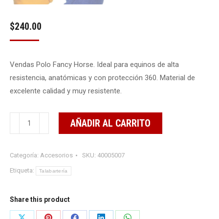
$
240.00
Vendas Polo Fancy Horse. Ideal para equinos de alta
resistencia, anatómicas y con protección 360. Material de
excelente calidad y muy resistente.
Vendas
AÑADIR AL CARRITO
de
descanso
Categoría:
Accesorios
SKU:
40005007
tipo
Polo
Etiqueta:
Talabartería
4
Pack
Share this product
cantidad