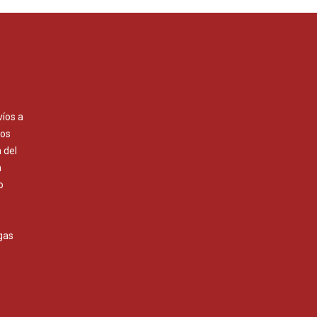
víos a
Los
 del
a
o
gas