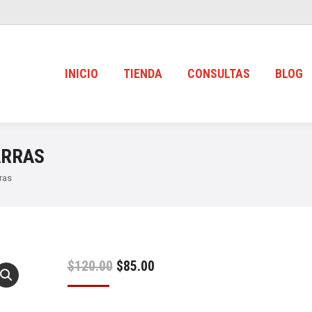
INICIO
TIENDA
CONSULTAS
BLOG
ARRAS
ras
Original
Current
$
120.00
$
85.00
price
price
was:
is: