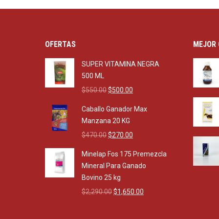
OFERTAS
MEJOR 
SUPER VITAMINA NEGRA
500 ML
Original
Current
$
550.00
$
500.00
price
price
Caballo Ganador Max
was:
is:
Manzana 20 KG
$550.00.
$500.00.
Original
Current
$
470.00
$
270.00
price
price
Minelap Fos 175 Premezcla
was:
is:
Mineral Para Ganado
$470.00.
$270.00.
Bovino 25 kg
Original
Current
$
2,290.00
$
1,650.00
price
price
was:
is: