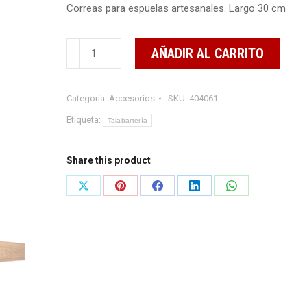
Correas para espuelas artesanales. Largo 30 cm
$120.00.
$85.00.
Correas
AÑADIR AL CARRITO
para
espuelas
Categoría:
Accesorios
SKU:
404061
charras
cantidad
Etiqueta:
Talabartería
Share this product
Share
Share
Share
Share
Share
on
on
on
on
on
X
Pinterest
Facebook
LinkedIn
WhatsApp