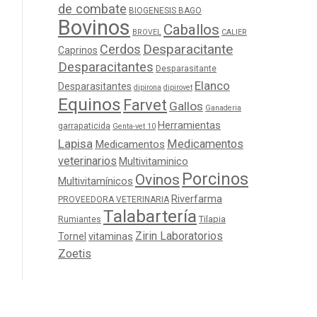
de combate
BIOGENESIS BAGO
Bovinos
Caballos
BROVEL
CALIER
Cerdos
Desparacitante
Caprinos
Desparacitantes
Desparasitante
Elanco
Desparasitantes
dipirona
dipirovet
Equinos
Farvet
Gallos
Ganaderia
Herramientas
garrapaticida
Genta-vet 10
Lapisa
Medicamentos
Medicamentos
veterinarios
Multivitaminico
Porcinos
Ovinos
Multivitamínicos
Riverfarma
PROVEEDORA VETERINARIA
Talabartería
Tilapia
Rumiantes
Zirin Laboratorios
Tornel
vitaminas
Zoetis