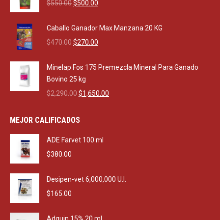
Original
Current
$
550.00
$
500.00
price
price
was:
is:
Caballo Ganador Max Manzana 20 KG
$550.00.
$500.00.
Original
Current
$
470.00
$
270.00
price
price
was:
is:
Minelap Fos 175 Premezcla Mineral Para Ganado
$470.00.
$270.00.
Bovino 25 kg
Original
Current
$
2,290.00
$
1,650.00
price
price
was:
is:
MEJOR CALIFICADOS
$2,290.00.
$1,650.00.
ADE Farvet 100 ml
$
380.00
Desipen-vet 6,000,000 U.I.
$
165.00
Adquin 15% 20 ml