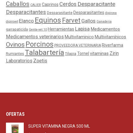
Caballos
Cerdos
Desparacitante
Caprinos
CALIER
Desparacitantes
Desparasitantes
Desparasitante
dipirona
Equinos
Farvet
Elanco
Gallos
dipirovet
Ganaderia
Lapisa
Medicamentos
Herramientas
garrapaticida
Genta-vet 10
Medicamentos veterinarios
Multivitaminico
Multivitamínicos
Porcinos
Ovinos
Riverfarma
PROVEEDORA VETERINARIA
Talabartería
Zirin
Tornel
vitaminas
Tilapia
Rumiantes
Laboratorios
Zoetis
OFERTAS
SUPER VITAMINA NEGRA 500 ML