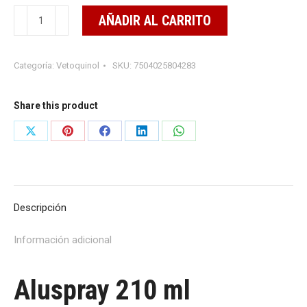
Aluspray
AÑADIR AL CARRITO
210
ml
Categoría:
Vetoquinol
SKU:
7504025804283
cantidad
Share this product
Share
Share
Share
Share
Share
on
on
on
on
on
X
Pinterest
Facebook
LinkedIn
WhatsApp
Descripción
Información adicional
Aluspray 210 ml