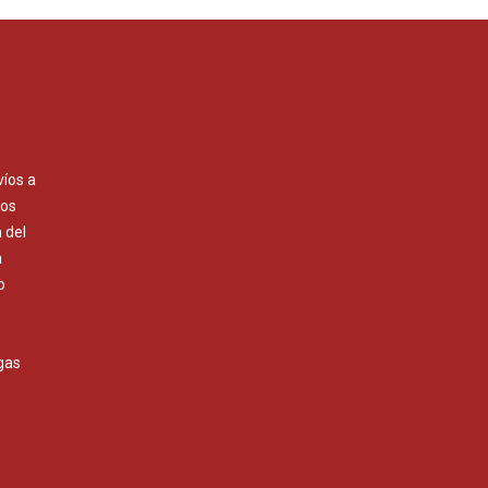
víos a
Los
 del
a
o
gas