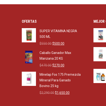
OFERTAS
MEJOR 
SUPER VITAMINA NEGRA
500 ML
Original
Current
$
550.00
$
500.00
price
price
Caballo Ganador Max
was:
is:
Manzana 20 KG
$550.00.
$500.00.
Original
Current
$
470.00
$
270.00
price
price
Minelap Fos 175 Premezcla
was:
is:
Mineral Para Ganado
$470.00.
$270.00.
Bovino 25 kg
Original
Current
$
2,290.00
$
1,650.00
price
price
was:
is: