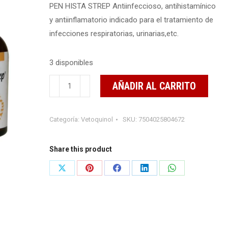
PEN HISTA STREP Antiinfeccioso, antihistamínico
y antiinflamatorio indicado para el tratamiento de
infecciones respiratorias, urinarias,etc.
3 disponibles
PEN
AÑADIR AL CARRITO
HISTA
STREP
Categoría:
Vetoquinol
SKU:
7504025804672
100
ml
cantidad
Share this product
Share
Share
Share
Share
Share
on
on
on
on
on
X
Pinterest
Facebook
LinkedIn
WhatsApp