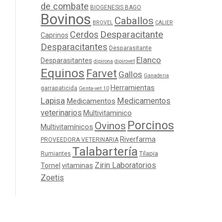
de combate
BIOGENESIS BAGO
Bovinos
Caballos
BROVEL
CALIER
Cerdos
Desparacitante
Caprinos
Desparacitantes
Desparasitante
Elanco
Desparasitantes
dipirona
dipirovet
Equinos
Farvet
Gallos
Ganaderia
Herramientas
garrapaticida
Genta-vet 10
Lapisa
Medicamentos
Medicamentos
veterinarios
Multivitaminico
Porcinos
Ovinos
Multivitamínicos
Riverfarma
PROVEEDORA VETERINARIA
Talabartería
Tilapia
Rumiantes
Zirin Laboratorios
Tornel
vitaminas
Zoetis