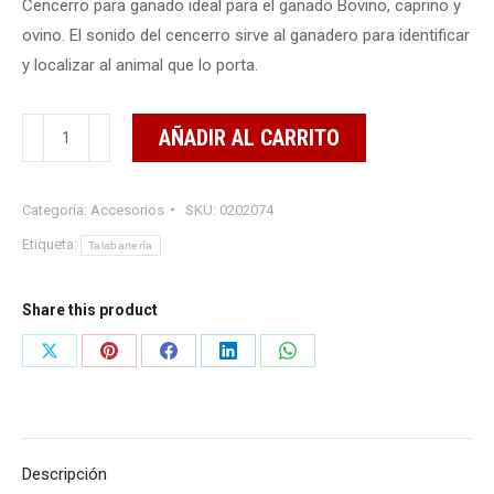
Cencerro para ganado ideal para el ganado Bovino, caprino y
ovino. El sonido del cencerro sirve al ganadero para identificar
y localizar al animal que lo porta.
Cencerro
AÑADIR AL CARRITO
Para
Ganado
Categoría:
Accesorios
SKU:
0202074
#2
(mediano)
Etiqueta:
Talabartería
cantidad
Share this product
Share
Share
Share
Share
Share
on
on
on
on
on
X
Pinterest
Facebook
LinkedIn
WhatsApp
Descripción