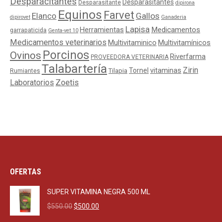
Desparacitantes
Desparasitantes
Desparasitante
dipirona
Equinos
Farvet
Elanco
Gallos
dipirovet
Ganaderia
Lapisa
Medicamentos
Herramientas
garrapaticida
Genta-vet 10
Medicamentos veterinarios
Multivitaminico
Multivitamínicos
Porcinos
Ovinos
Riverfarma
PROVEEDORA VETERINARIA
Talabartería
Zirin
Tornel
vitaminas
Tilapia
Rumiantes
Laboratorios
Zoetis
OFERTAS
SUPER VITAMINA NEGRA 500 ML
Original
Current
$
550.00
$
500.00
price
price