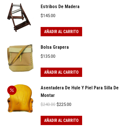
Estribos De Madera
$
145.00
AÑADIR AL CARRITO
Bolsa Grapera
$
135.00
AÑADIR AL CARRITO
Asentadera De Hule Y Piel Para Silla De
Montar
Original
Current
$
240.00
$
225.00
price
price
was:
is:
AÑADIR AL CARRITO
$240.00.
$225.00.