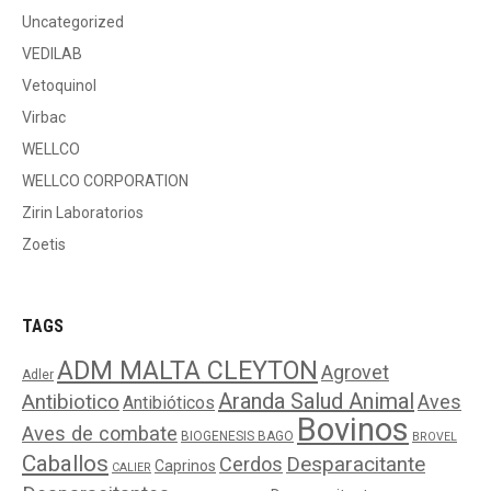
Uncategorized
VEDILAB
Vetoquinol
Virbac
WELLCO
WELLCO CORPORATION
Zirin Laboratorios
Zoetis
TAGS
ADM MALTA CLEYTON
Agrovet
Adler
Aranda Salud Animal
Antibiotico
Aves
Antibióticos
Bovinos
Aves de combate
BIOGENESIS BAGO
BROVEL
Caballos
Cerdos
Desparacitante
Caprinos
CALIER