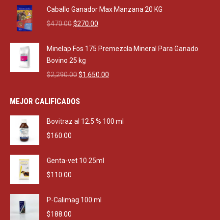
was:
is:
Caballo Ganador Max Manzana 20 KG
$550.00.
$500.00.
Original
Current
$
470.00
$
270.00
price
price
was:
is:
Minelap Fos 175 Premezcla Mineral Para Ganado
$470.00.
$270.00.
Bovino 25 kg
Original
Current
$
2,290.00
$
1,650.00
price
price
was:
is:
MEJOR CALIFICADOS
$2,290.00.
$1,650.00.
Bovitraz al 12.5 % 100 ml
$
160.00
Genta-vet 10 25ml
$
110.00
P-Calimag 100 ml
$
188.00