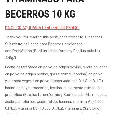
BECERROS 10 KG
DA CLICK AQUI PARA REALIZAR TU PEDIDO!
Thank you for reading this post, don't forget to subscribe!
Substituto de Leche para Becerros adicionado
con Probióticos (Bacillus licheniformis y Bacillus subtilis)
450g/t.
Leche descremada en polvo de origen bovino, suero de leche
en polvo de origen bovino, grasa animal (porcina) en polvo
y/o grasa vegetal en polvo (preservada con B.H.A. o B.H.T.),
harina de soya procesada, lecitina, suplemento alimenticio
probiótico (Bacillus licheniformis y Bacillus sub- tilis), niacina,
ácido pantoténico, ácido fólico, tiamina, vitamina A (40,000
U.l./kg), vitamina D3 (10,000 U.I./kg), vitamina E (32 U.l./kg),