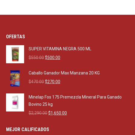
OFERTAS
SUPER VITAMINA NEGRA 500 ML
Original
Current
$
550.00
$
500.00
price
price
was:
is:
Caballo Ganador Max Manzana 20 KG
$550.00.
$500.00.
Original
Current
$
470.00
$
270.00
price
price
was:
is:
Minelap Fos 175 Premezcla Mineral Para Ganado
$470.00.
$270.00.
Bovino 25 kg
Original
Current
$
2,290.00
$
1,650.00
price
price
was:
is:
MEJOR CALIFICADOS
$2,290.00.
$1,650.00.