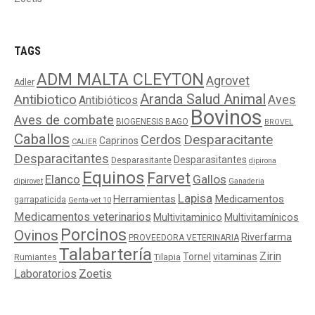
TAGS
ADM MALTA CLEYTON
Agrovet
Adler
Aranda Salud Animal
Antibiotico
Aves
Antibióticos
Bovinos
Aves de combate
BIOGENESIS BAGO
BROVEL
Caballos
Cerdos
Desparacitante
Caprinos
CALIER
Desparacitantes
Desparasitantes
Desparasitante
dipirona
Equinos
Farvet
Elanco
Gallos
dipirovet
Ganaderia
Lapisa
Medicamentos
Herramientas
garrapaticida
Genta-vet 10
Medicamentos veterinarios
Multivitaminico
Multivitamínicos
Porcinos
Ovinos
Riverfarma
PROVEEDORA VETERINARIA
Talabartería
Zirin
Tornel
vitaminas
Tilapia
Rumiantes
Laboratorios
Zoetis