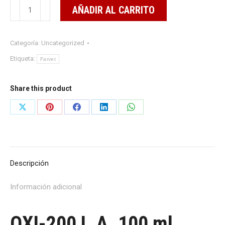
OXI-
AÑADIR AL CARRITO
200
L.A.
Categoría:
Uncategorized
100
ml
Etiqueta:
Farvet
cantidad
Share this product
Share
Share
Share
Share
Share
on
on
on
on
on
X
Pinterest
Facebook
LinkedIn
WhatsApp
Descripción
Información adicional
OXI-200 L.A. 100 ml