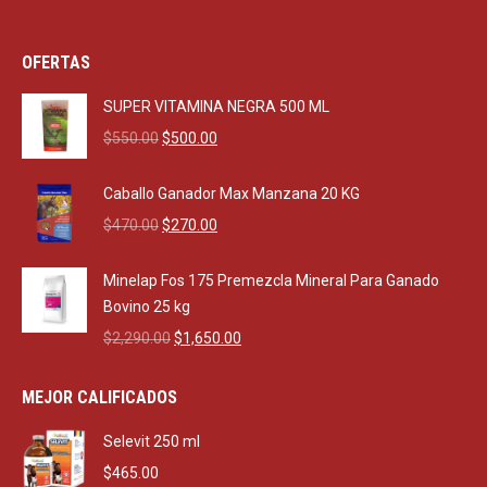
OFERTAS
SUPER VITAMINA NEGRA 500 ML
Original
Current
$
550.00
$
500.00
price
price
was:
is:
Caballo Ganador Max Manzana 20 KG
$550.00.
$500.00.
Original
Current
$
470.00
$
270.00
price
price
was:
is:
Minelap Fos 175 Premezcla Mineral Para Ganado
$470.00.
$270.00.
Bovino 25 kg
Original
Current
$
2,290.00
$
1,650.00
price
price
was:
is:
MEJOR CALIFICADOS
$2,290.00.
$1,650.00.
Selevit 250 ml
$
465.00