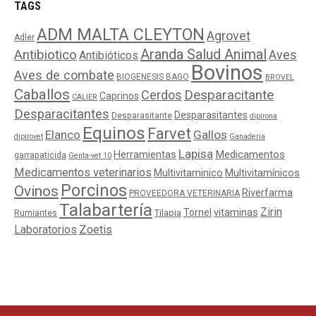
TAGS
ADM MALTA CLEYTON
Agrovet
Adler
Aranda Salud Animal
Antibiotico
Aves
Antibióticos
Bovinos
Aves de combate
BIOGENESIS BAGO
BROVEL
Caballos
Cerdos
Desparacitante
Caprinos
CALIER
Desparacitantes
Desparasitantes
Desparasitante
dipirona
Equinos
Farvet
Elanco
Gallos
dipirovet
Ganaderia
Lapisa
Medicamentos
Herramientas
garrapaticida
Genta-vet 10
Medicamentos veterinarios
Multivitaminico
Multivitamínicos
Porcinos
Ovinos
Riverfarma
PROVEEDORA VETERINARIA
Talabartería
Zirin
Tornel
vitaminas
Tilapia
Rumiantes
Laboratorios
Zoetis