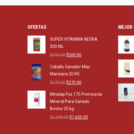
OFERTAS
MEJOR 
SUPER VITAMINA NEGRA
500 ML
Original
Current
$
550.00
$
500.00
price
price
Caballo Ganador Max
was:
is:
Manzana 20 KG
$550.00.
$500.00.
Original
Current
$
470.00
$
270.00
price
price
Minelap Fos 175 Premezcla
was:
is:
Mineral Para Ganado
$470.00.
$270.00.
Bovino 25 kg
Original
Current
$
2,290.00
$
1,650.00
price
price
was:
is: