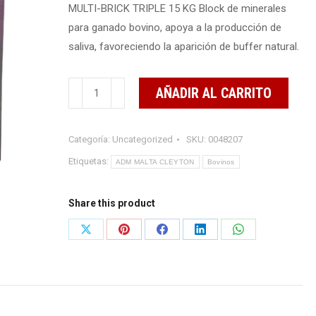
MULTI-BRICK TRIPLE 15 KG Block de minerales
para ganado bovino, apoya a la producción de
saliva, favoreciendo la aparición de buffer natural.
MULTI-
AÑADIR AL CARRITO
BRICK
TRIPLE
Categoría:
Uncategorized
SKU:
0048207
15
KG
Etiquetas:
ADM MALTA CLEYTON
Bovinos
cantidad
Share this product
Share
Share
Share
Share
Share
on
on
on
on
on
X
Pinterest
Facebook
LinkedIn
WhatsApp