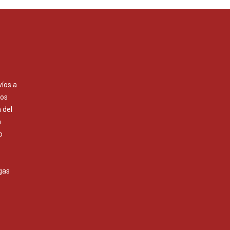
víos a
Los
 del
a
o
gas