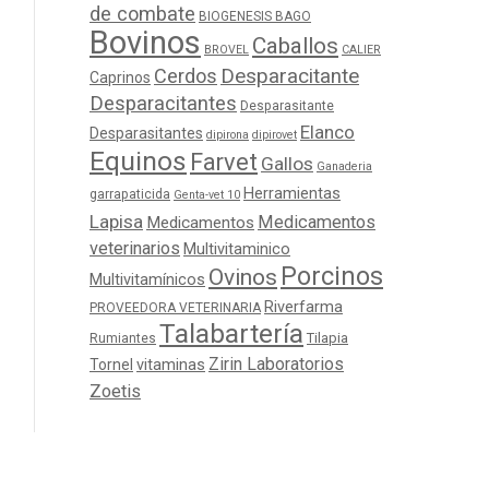
de combate
BIOGENESIS BAGO
Bovinos
Caballos
BROVEL
CALIER
Cerdos
Desparacitante
Caprinos
Desparacitantes
Desparasitante
Elanco
Desparasitantes
dipirona
dipirovet
Equinos
Farvet
Gallos
Ganaderia
Herramientas
garrapaticida
Genta-vet 10
Lapisa
Medicamentos
Medicamentos
veterinarios
Multivitaminico
Porcinos
Ovinos
Multivitamínicos
Riverfarma
PROVEEDORA VETERINARIA
Talabartería
Tilapia
Rumiantes
Zirin Laboratorios
Tornel
vitaminas
Zoetis