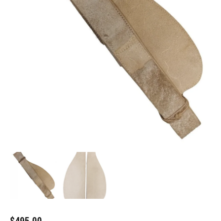
$
495.00