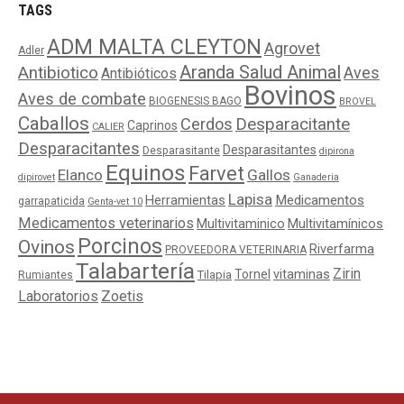
TAGS
ADM MALTA CLEYTON
Agrovet
Adler
Aranda Salud Animal
Antibiotico
Aves
Antibióticos
Bovinos
Aves de combate
BIOGENESIS BAGO
BROVEL
Caballos
Cerdos
Desparacitante
Caprinos
CALIER
Desparacitantes
Desparasitantes
Desparasitante
dipirona
Equinos
Farvet
Elanco
Gallos
dipirovet
Ganaderia
Lapisa
Medicamentos
Herramientas
garrapaticida
Genta-vet 10
Medicamentos veterinarios
Multivitaminico
Multivitamínicos
Porcinos
Ovinos
Riverfarma
PROVEEDORA VETERINARIA
Talabartería
Zirin
Tornel
vitaminas
Tilapia
Rumiantes
Laboratorios
Zoetis