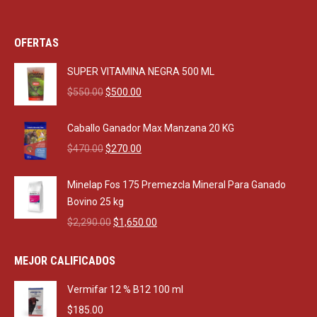
OFERTAS
SUPER VITAMINA NEGRA 500 ML
Original
Current
$
550.00
$
500.00
price
price
was:
is:
Caballo Ganador Max Manzana 20 KG
$550.00.
$500.00.
Original
Current
$
470.00
$
270.00
price
price
was:
is:
Minelap Fos 175 Premezcla Mineral Para Ganado
$470.00.
$270.00.
Bovino 25 kg
Original
Current
$
2,290.00
$
1,650.00
price
price
was:
is:
MEJOR CALIFICADOS
$2,290.00.
$1,650.00.
Vermifar 12 % B12 100 ml
$
185.00