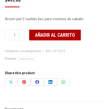
Arcion piel 2 vueltas liso para montura de caballo.
Arcion
AÑADIR AL CARRITO
piel
2
Categoría:
Uncategorized
SKU:
0111015
Vueltas
Liso
Etiqueta:
Talabartería
cantidad
Share this product
Share
Share
Share
Share
Share
on
on
on
on
on
X
Pinterest
Facebook
LinkedIn
WhatsApp