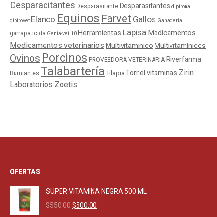
Desparacitantes
Desparasitantes
Desparasitante
dipirona
Equinos
Farvet
Elanco
Gallos
dipirovet
Ganaderia
Lapisa
Medicamentos
Herramientas
garrapaticida
Genta-vet 10
Medicamentos veterinarios
Multivitaminico
Multivitamínicos
Porcinos
Ovinos
Riverfarma
PROVEEDORA VETERINARIA
Talabartería
Zirin
Tornel
vitaminas
Tilapia
Rumiantes
Laboratorios
Zoetis
OFERTAS
SUPER VITAMINA NEGRA 500 ML
Original
Current
$
550.00
$
500.00
price
price