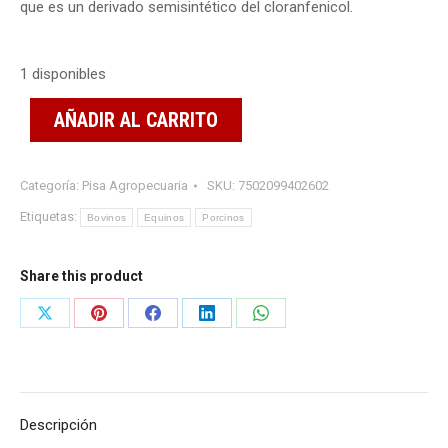
que es un derivado semisintético del cloranfenicol.
1 disponibles
AÑADIR AL CARRITO
Categoría:
Pisa Agropecuaria
SKU:
7502099402602
Etiquetas:
Bovinos
Equinos
Porcinos
Share this product
Share
Share
Share
Share
Share
on
on
on
on
on
X
Pinterest
Facebook
LinkedIn
WhatsApp
Descripción