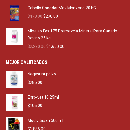
was:
is:
Caballo Ganador Max Manzana 20 KG
$550.00.
$500.00.
Original
Current
$
470.00
$
270.00
price
price
was:
is:
Minelap Fos 175 Premezcla Mineral Para Ganado
$470.00.
$270.00.
Bovino 25 kg
Original
Current
$
2,290.00
$
1,650.00
price
price
was:
is:
MEJOR CALIFICADOS
$2,290.00.
$1,650.00.
Negasunt polvo
$
285.00
Enro-vet 10 25ml
$
105.00
Modivitasan 500 ml
$
1,885.00