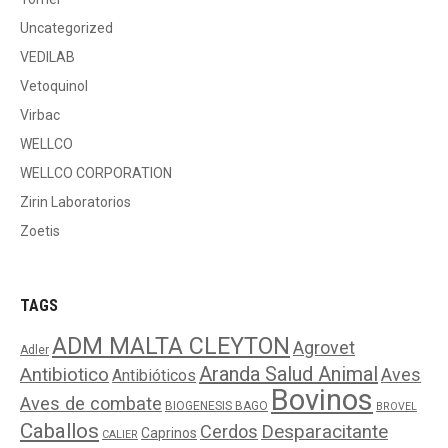
Uncategorized
VEDILAB
Vetoquinol
Virbac
WELLCO
WELLCO CORPORATION
Zirin Laboratorios
Zoetis
TAGS
ADM MALTA CLEYTON
Agrovet
Adler
Aranda Salud Animal
Antibiotico
Aves
Antibióticos
Bovinos
Aves de combate
BIOGENESIS BAGO
BROVEL
Caballos
Cerdos
Desparacitante
Caprinos
CALIER