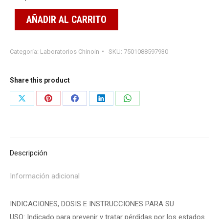
AÑADIR AL CARRITO
Categoría:
Laboratorios Chinoin
SKU:
7501088597930
Share this product
Share
Share
Share
Share
Share
on
on
on
on
on
X
Pinterest
Facebook
LinkedIn
WhatsApp
Descripción
Información adicional
INDICACIONES, DOSIS E INSTRUCCIONES PARA SU
USO:
Indicado para prevenir y tratar pérdidas por los estados