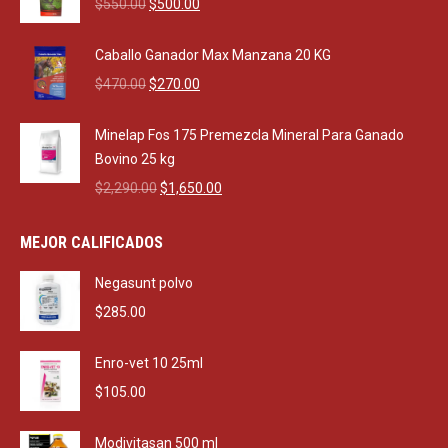
Original
Current
$
550.00
$
500.00
price
price
was:
is:
Caballo Ganador Max Manzana 20 KG
$550.00.
$500.00.
Original
Current
$
470.00
$
270.00
price
price
was:
is:
Minelap Fos 175 Premezcla Mineral Para Ganado
$470.00.
$270.00.
Bovino 25 kg
Original
Current
$
2,290.00
$
1,650.00
price
price
was:
is:
MEJOR CALIFICADOS
$2,290.00.
$1,650.00.
Negasunt polvo
$
285.00
Enro-vet 10 25ml
$
105.00
Modivitasan 500 ml