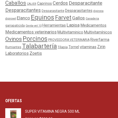
Caballos
Cerdos
Desparacitante
Caprinos
CALIER
Desparacitantes
Desparasitantes
Desparasitante
dipirona
Equinos
Farvet
Elanco
Gallos
dipirovet
Ganaderia
Lapisa
Medicamentos
Herramientas
garrapaticida
Genta-vet 10
Medicamentos veterinarios
Multivitaminico
Multivitamínicos
Porcinos
Ovinos
Riverfarma
PROVEEDORA VETERINARIA
Talabartería
Zirin
Tornel
vitaminas
Tilapia
Rumiantes
Laboratorios
Zoetis
OFERTAS
SUPER VITAMINA NEGRA 500 ML