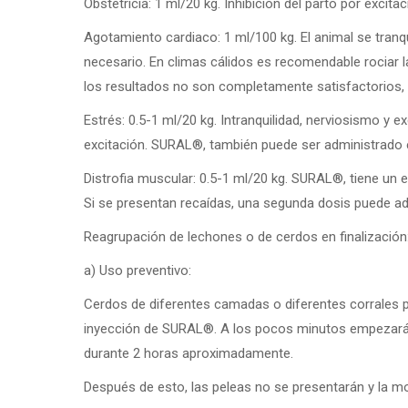
Obstetricia:
1 ml/20 kg. Inhibición del parto por excita
Agotamiento cardiaco:
1 ml/100 kg. El animal se tranq
necesario. En climas cálidos es recomendable rociar la
los resultados no son completamente satisfactorios, 
Estrés:
0.5-1 ml/20 kg. Intranquilidad, nerviosismo y e
excitación. SURAL
®
, también puede ser administrado 
Distrofia muscular:
0.5-1 ml/20 kg. SURAL
®
, tiene un
Si se presentan recaídas, una segunda dosis puede ad
Reagrupación de lechones o de cerdos en finalización
a) Uso preventivo:
Cerdos de diferentes camadas o diferentes corrales
inyección de SURAL
®
. A los pocos minutos empezarán
durante 2 horas aproximadamente.
Después de esto, las peleas no se presentarán y la mo