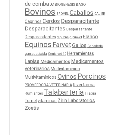
de combate
BIOGENESIS BAGO
Bovinos
Caballos
BROVEL
CALIER
Cerdos
Desparacitante
Caprinos
Desparacitantes
Desparasitante
Elanco
Desparasitantes
dipirona
dipirovet
Equinos
Farvet
Gallos
Ganaderia
Herramientas
garrapaticida
Genta-vet 10
Lapisa
Medicamentos
Medicamentos
veterinarios
Multivitaminico
Porcinos
Ovinos
Multivitamínicos
Riverfarma
PROVEEDORA VETERINARIA
Talabartería
Tilapia
Rumiantes
Zirin Laboratorios
Tornel
vitaminas
Zoetis