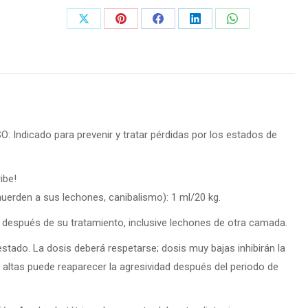
Share
Share
Share
Share
Share
on
on
on
on
on
X
Pinterest
Facebook
LinkedIn
WhatsApp
SO:
Indicado para prevenir y tratar pérdidas por los estados de
ibe!
er­den a sus lechones, canibalismo): 1 ml/20 kg.
 después de su tratamiento, inclusive lechones de otra camada.
tado. La dosis deberá respetarse; dosis muy bajas inhibirán la
altas puede reaparecer la agresividad después del periodo de