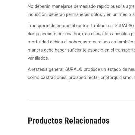
No deberán manejarse demasiado rápido pues la agresi
inducción, deberán permanecer solos y en un medio am
Transporte de cerdos al rastro:
1 ml/animal SURAL
®
d
droga persiste por una hora, en el cual los animales 
mortalidad debida al sobregasto cardiaco es también p
manera debe haber suficiente espacio en el transpor
ventilados.
Anestesia general:
SURAL
®
produce un estado de neur
como castraciones, prolapso rectal, criptorquidismo, he
Productos Relacionados