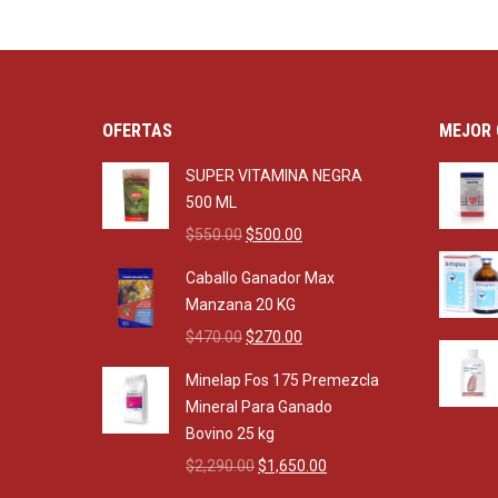
OFERTAS
MEJOR 
SUPER VITAMINA NEGRA
500 ML
Original
Current
$
550.00
$
500.00
price
price
Caballo Ganador Max
was:
is:
Manzana 20 KG
$550.00.
$500.00.
Original
Current
$
470.00
$
270.00
price
price
Minelap Fos 175 Premezcla
was:
is:
Mineral Para Ganado
$470.00.
$270.00.
Bovino 25 kg
Original
Current
$
2,290.00
$
1,650.00
price
price