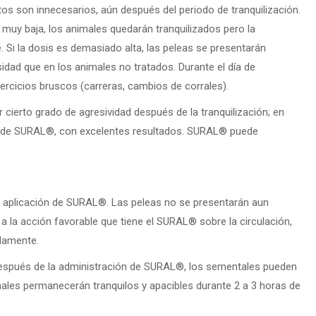
os son innecesarios, aún después del periodo de tranquilización.
 muy baja, los animales quedarán tranquilizados pero la
. Si la dosis es demasiado alta, las peleas se presentarán
sidad que en los animales no tratados. Durante el día de
ercicios bruscos (carreras, cambios de corrales).
ierto grado de agresividad después de la tranquilización; en
s de SURAL
®
, con excelentes resultados. SURAL
®
puede
a aplicación de SURAL
®
. Las peleas no se presentarán aun
a la acción favorable que tiene el SURAL
®
sobre la circulación,
damente.­
después de la administración de SURAL
®
, los sementales pueden
males permanecerán tranquilos y apacibles durante 2 a 3 horas de