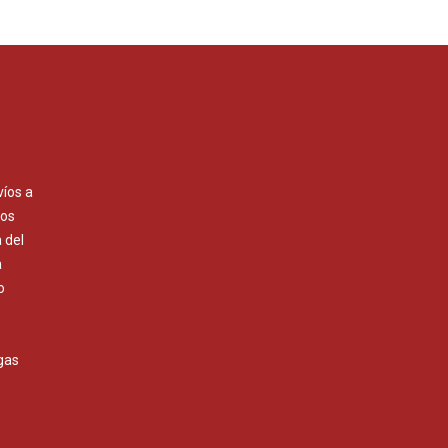
víos a
Los
 del
a
o
gas