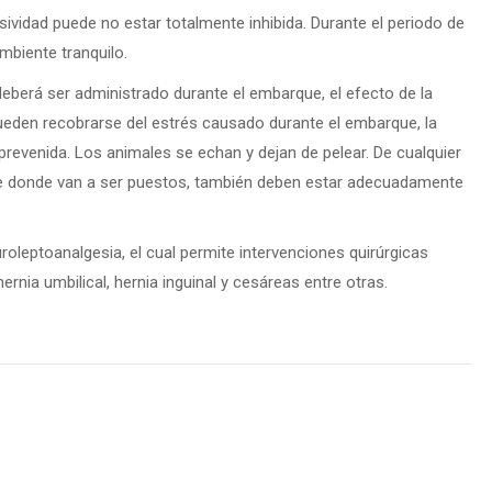
vidad puede no estar totalmente inhibida. Durante el periodo de
biente tranquilo.
eberá ser administrado durante el embarque, el efecto de la
pueden recobrarse del estrés causado durante el embarque, la
revenida. Los animales se echan y dejan de pelear. De cualquier
te donde van a ser puestos, también deben estar adecuadamente
oleptoanalgesia, el cual permite intervenciones quirúrgicas
rnia umbilical, hernia inguinal y cesá­reas entre otras.