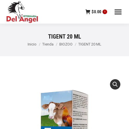
$
0.00
0
TIGENT 20 ML
Estás aquí:
Inicio
Tienda
BIOZOO
TIGENT 20 ML