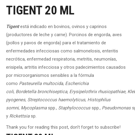
TIGENT 20 ML
Tigent
está indicado en bovinos, ovinos y caprinos
(productores de leche y carne). Porcinos de engorda, aves
(pollos y pavos de engorda) para el tratamiento de
enfermedades infecciosas como salmonelosis, enteritis
necrótica, enfermedad respiratoria, metritis, neumonías,
erisipela, artritis infecciosa y otros padecimientos causados
por microorganismos sensibles a la fórmula
como
Pasteurella multocida
,
Escherichia
coli
,
Bordetella
bronchiseptica,
Erysipelothrix
rhusiopathiae,
Kle
pyogenes
,
Streptococcus
haemolyticus
,
Histophilus
somni
,
Mycoplasma
spp.,
Staphylococcus
spp.,
Pseudomonas
s
y
Rickettsia
sp.
Thank you for reading this post, don't forget to subscribe!