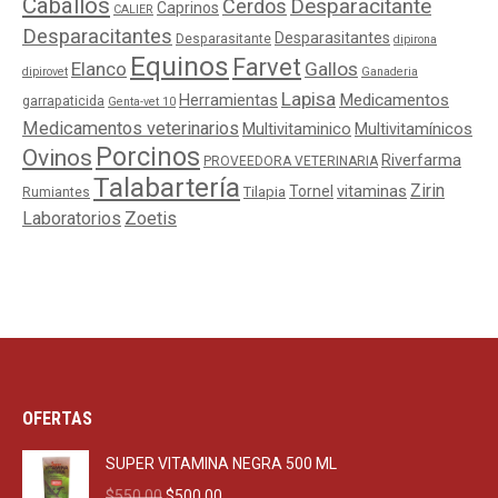
Caballos
Cerdos
Desparacitante
Caprinos
CALIER
Desparacitantes
Desparasitantes
Desparasitante
dipirona
Equinos
Farvet
Elanco
Gallos
dipirovet
Ganaderia
Lapisa
Medicamentos
Herramientas
garrapaticida
Genta-vet 10
Medicamentos veterinarios
Multivitaminico
Multivitamínicos
Porcinos
Ovinos
Riverfarma
PROVEEDORA VETERINARIA
Talabartería
Zirin
Tornel
vitaminas
Tilapia
Rumiantes
Laboratorios
Zoetis
OFERTAS
SUPER VITAMINA NEGRA 500 ML
Original
Current
$
550.00
$
500.00