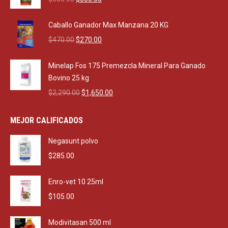
price
price
was:
is:
Caballo Ganador Max Manzana 20 KG
$550.00.
$500.00.
Original
Current
$
470.00
$
270.00
price
price
was:
is:
Minelap Fos 175 Premezcla Mineral Para Ganado
$470.00.
$270.00.
Bovino 25 kg
Original
Current
$
2,290.00
$
1,650.00
price
price
was:
is:
MEJOR CALIFICADOS
$2,290.00.
$1,650.00.
Negasunt polvo
$
285.00
Enro-vet 10 25ml
$
105.00
Modivitasan 500 ml