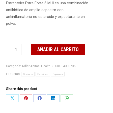
Estreptoler Extra Forte 6 MUI es una combinación
antibiótica de amplio espectro con
antiinflamatorio no esteroide y expectorante en
polvo.
Estreptoler
AÑADIR AL CARRITO
Extra
Forte
Categoría:
Adler Animal Health
SKU:
4000705
6
MUI
Etiquetas:
Bovinos
Caprinos
Equinos
cantidad
Share this product
Share
Share
Share
Share
Share
on
on
on
on
on