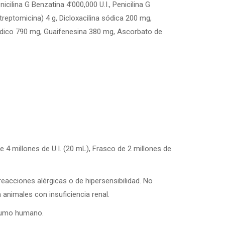
lina G Benzatina 4’000,000 U.I., Penicilina G
treptomicina) 4 g, Dicloxacilina sódica 200 mg,
dico 790 mg, Guaifenesina 380 mg, Ascorbato de
4 millones de U.I. (20 mL), Frasco de 2 millones de
acciones alérgicas o de hipersensibilidad. No
animales con insuficiencia renal.
nsumo humano.