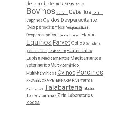
de combate
BIOGENESIS BAGO
Bovinos
Caballos
BROVEL
CALIER
Cerdos
Desparacitante
Caprinos
Desparacitantes
Desparasitante
Elanco
Desparasitantes
dipirona
dipirovet
Equinos
Farvet
Gallos
Ganaderia
Herramientas
garrapaticida
Genta-vet 10
Lapisa
Medicamentos
Medicamentos
veterinarios
Multivitaminico
Porcinos
Ovinos
Multivitamínicos
Riverfarma
PROVEEDORA VETERINARIA
Talabartería
Tilapia
Rumiantes
Zirin Laboratorios
Tornel
vitaminas
Zoetis