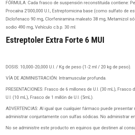
FÓRMULA: Cada frasco de suspensión reconstituida contiene: Penici
Procaína 2’000,000 U.I., Estreptomicina base (como sulfato de es
Diclofenaco 90 mg, Clorfeniramina maleato 38 mg, Metamizol só
sodio 490 mg, Vehículo c.b.p. 30 ml.
Estreptoler Extra Forte 6 MUI
DOSIS: 10,000-20,000 U.I. / Kg de peso (1-2 ml / 20 kg de peso).
VÍA DE ADMINISTRACIÓN: Intramuscular profunda.
PRESENTACIONES: Frasco de 6 millones de U.I. (30 mL), Frasco de 
U.I. (10 mL), Frasco de 1 millón de U.I. (5mL).
ADVERTENCIAS: Al igual que cualquier fármaco puede presentar re
administrar conjuntamente con sulfas sódicas. No administrar en 
No se administre este producto en equinos que destinen al co