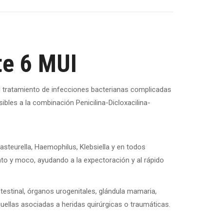
X
Pinterest
Facebook
LinkedIn
WhatsApp
te 6 MUI
l tratamiento de infecciones bacterianas complicadas
les a la combinación Penicilina-Dicloxacilina-
teurella, Haemophilus, Klebsiella y en todos
nto y moco, ayudando a la expectoración y al rápido
testinal, órganos urogenitales, glándula mamaria,
quellas asociadas a heridas quirúrgicas o traumáticas.