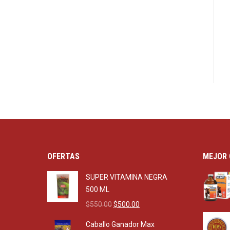
OFERTAS
MEJOR 
SUPER VITAMINA NEGRA
500 ML
Original
Current
$
550.00
$
500.00
price
price
Caballo Ganador Max
was:
is: