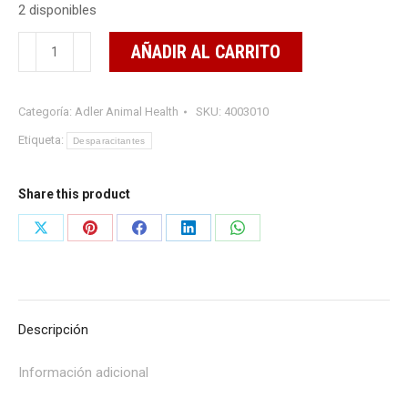
2 disponibles
Adecto
AÑADIR AL CARRITO
F
500
Categoría:
Adler Animal Health
SKU:
4003010
ml
cantidad
Etiqueta:
Desparacitantes
Share this product
Share
Share
Share
Share
Share
on
on
on
on
on
X
Pinterest
Facebook
LinkedIn
WhatsApp
Descripción
Información adicional