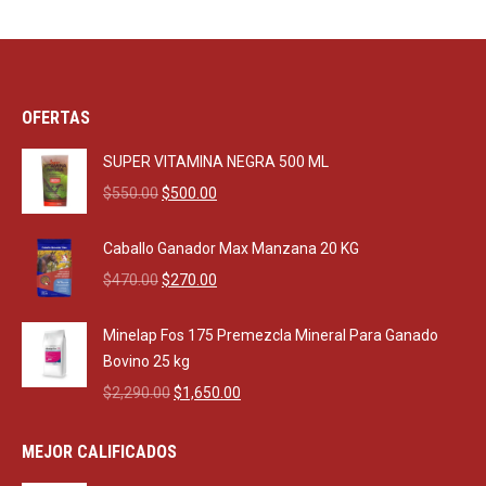
OFERTAS
SUPER VITAMINA NEGRA 500 ML
Original
Current
$
550.00
$
500.00
price
price
was:
is:
Caballo Ganador Max Manzana 20 KG
$550.00.
$500.00.
Original
Current
$
470.00
$
270.00
price
price
was:
is:
Minelap Fos 175 Premezcla Mineral Para Ganado
$470.00.
$270.00.
Bovino 25 kg
Original
Current
$
2,290.00
$
1,650.00
price
price
was:
is:
MEJOR CALIFICADOS
$2,290.00.
$1,650.00.