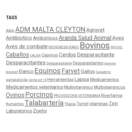
TAGS
ADM MALTA CLEYTON
Agrovet
Adler
Aranda Salud Animal
Antibiotico
Aves
Antibióticos
Bovinos
Aves de combate
BIOGENESIS BAGO
BROVEL
Caballos
Cerdos
Desparacitante
Caprinos
CALIER
Desparacitantes
Desparasitantes
Desparasitante
dipirona
Equinos
Farvet
Elanco
Gallos
dipirovet
Ganaderia
Lapisa
Medicamentos
Herramientas
garrapaticida
Genta-vet 10
Medicamentos veterinarios
Multivitaminico
Multivitamínicos
Porcinos
Ovinos
Riverfarma
PROVEEDORA VETERINARIA
Talabartería
Zirin
Tornel
vitaminas
Tilapia
Rumiantes
Laboratorios
Zoetis