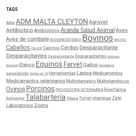
TAGS
ADM MALTA CLEYTON
Agrovet
Adler
Aranda Salud Animal
Antibiotico
Aves
Antibióticos
Bovinos
Aves de combate
BIOGENESIS BAGO
BROVEL
Caballos
Cerdos
Desparacitante
Caprinos
CALIER
Desparacitantes
Desparasitantes
Desparasitante
dipirona
Equinos
Farvet
Elanco
Gallos
dipirovet
Ganaderia
Lapisa
Medicamentos
Herramientas
garrapaticida
Genta-vet 10
Medicamentos veterinarios
Multivitaminico
Multivitamínicos
Porcinos
Ovinos
Riverfarma
PROVEEDORA VETERINARIA
Talabartería
Zirin
Tornel
vitaminas
Tilapia
Rumiantes
Laboratorios
Zoetis