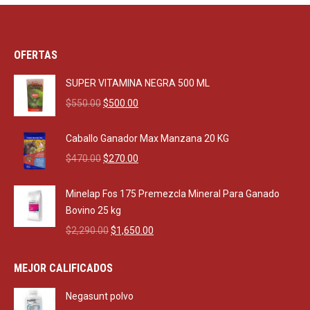
OFERTAS
SUPER VITAMINA NEGRA 500 ML
Original
Current
$
550.00
$
500.00
price
price
was:
is:
Caballo Ganador Max Manzana 20 KG
$550.00.
$500.00.
Original
Current
$
470.00
$
270.00
price
price
was:
is:
Minelap Fos 175 Premezcla Mineral Para Ganado
$470.00.
$270.00.
Bovino 25 kg
Original
Current
$
2,290.00
$
1,650.00
price
price
was:
is:
MEJOR CALIFICADOS
$2,290.00.
$1,650.00.
Negasunt polvo