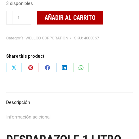
3 disponibles
DESPARAZOLE
AÑADIR AL CARRITO
1
LITRO
Categoría:
WELLCO CORPORATION
SKU:
4000367
cantidad
Share this product
Share
Share
Share
Share
Share
on
on
on
on
on
X
Pinterest
Facebook
LinkedIn
WhatsApp
Descripción
Información adicional