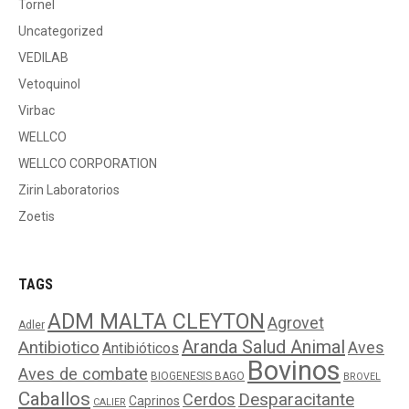
Tornel
Uncategorized
VEDILAB
Vetoquinol
Virbac
WELLCO
WELLCO CORPORATION
Zirin Laboratorios
Zoetis
TAGS
ADM MALTA CLEYTON
Agrovet
Adler
Aranda Salud Animal
Antibiotico
Aves
Antibióticos
Bovinos
Aves de combate
BIOGENESIS BAGO
BROVEL
Caballos
Cerdos
Desparacitante
Caprinos
CALIER