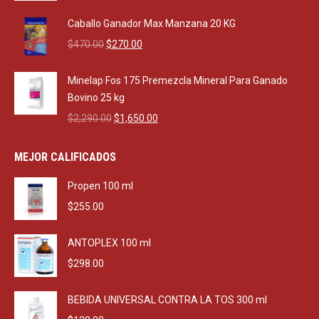
price
price
was:
is:
Caballo Ganador Max Manzana 20 KG
$550.00.
$500.00.
Original
Current
$
470.00
$
270.00
price
price
was:
is:
Minelap Fos 175 Premezcla Mineral Para Ganado
$470.00.
$270.00.
Bovino 25 kg
Original
Current
$
2,290.00
$
1,650.00
price
price
was:
is:
MEJOR CALIFICADOS
$2,290.00.
$1,650.00.
Propen 100 ml
$
255.00
ANTOPLEX 100 ml
$
298.00
BEBIDA UNIVERSAL CONTRA LA TOS 300 ml