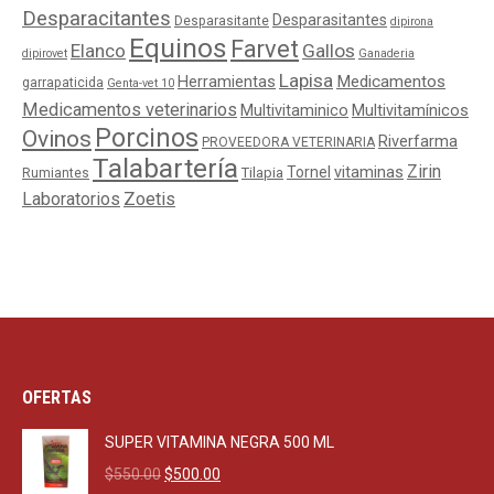
Desparacitantes
Desparasitantes
Desparasitante
dipirona
Equinos
Farvet
Elanco
Gallos
dipirovet
Ganaderia
Lapisa
Medicamentos
Herramientas
garrapaticida
Genta-vet 10
Medicamentos veterinarios
Multivitaminico
Multivitamínicos
Porcinos
Ovinos
Riverfarma
PROVEEDORA VETERINARIA
Talabartería
Zirin
Tornel
vitaminas
Tilapia
Rumiantes
Laboratorios
Zoetis
OFERTAS
SUPER VITAMINA NEGRA 500 ML
Original
Current
$
550.00
$
500.00