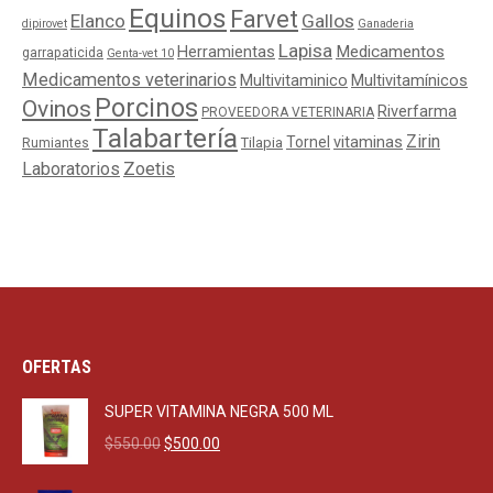
Equinos
Farvet
Elanco
Gallos
dipirovet
Ganaderia
Lapisa
Medicamentos
Herramientas
garrapaticida
Genta-vet 10
Medicamentos veterinarios
Multivitaminico
Multivitamínicos
Porcinos
Ovinos
Riverfarma
PROVEEDORA VETERINARIA
Talabartería
Zirin
Tornel
vitaminas
Tilapia
Rumiantes
Laboratorios
Zoetis
OFERTAS
SUPER VITAMINA NEGRA 500 ML
Original
Current
$
550.00
$
500.00
price
price