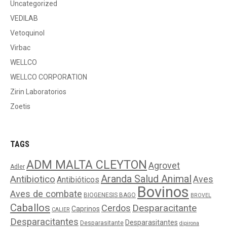
Uncategorized
VEDILAB
Vetoquinol
Virbac
WELLCO
WELLCO CORPORATION
Zirin Laboratorios
Zoetis
TAGS
ADM MALTA CLEYTON
Agrovet
Adler
Aranda Salud Animal
Antibiotico
Aves
Antibióticos
Bovinos
Aves de combate
BIOGENESIS BAGO
BROVEL
Caballos
Cerdos
Desparacitante
Caprinos
CALIER
Desparacitantes
Desparasitantes
Desparasitante
dipirona