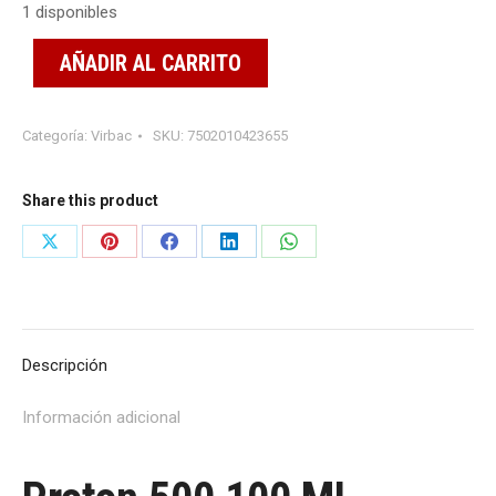
1 disponibles
AÑADIR AL CARRITO
Categoría:
Virbac
SKU:
7502010423655
Share this product
Share
Share
Share
Share
Share
on
on
on
on
on
X
Pinterest
Facebook
LinkedIn
WhatsApp
Descripción
Información adicional