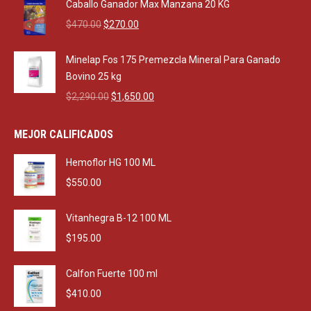
was:
is:
Caballo Ganador Max Manzana 20 KG
$550.00.
$500.00.
Original
Current
$
470.00
$
270.00
price
price
was:
is:
Minelap Fos 175 Premezcla Mineral Para Ganado
$470.00.
$270.00.
Bovino 25 kg
Original
Current
$
2,290.00
$
1,650.00
price
price
was:
is:
MEJOR CALIFICADOS
$2,290.00.
$1,650.00.
Hemoflor HG 100 ML
$
550.00
Vitanhegra B-12 100 ML
$
195.00
Calfon Fuerte 100 ml
$
410.00