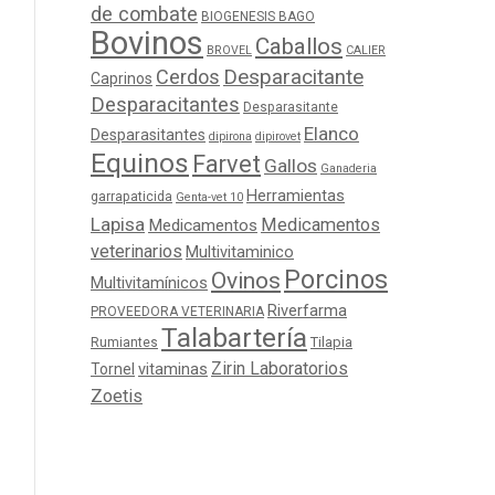
de combate
BIOGENESIS BAGO
Bovinos
Caballos
BROVEL
CALIER
Cerdos
Desparacitante
Caprinos
Desparacitantes
Desparasitante
Elanco
Desparasitantes
dipirona
dipirovet
Equinos
Farvet
Gallos
Ganaderia
Herramientas
garrapaticida
Genta-vet 10
Lapisa
Medicamentos
Medicamentos
veterinarios
Multivitaminico
Porcinos
Ovinos
Multivitamínicos
Riverfarma
PROVEEDORA VETERINARIA
Talabartería
Tilapia
Rumiantes
Zirin Laboratorios
Tornel
vitaminas
Zoetis