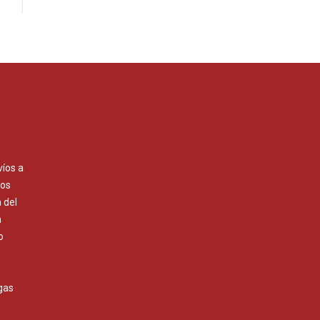
víos a
Los
 del
a
o
gas