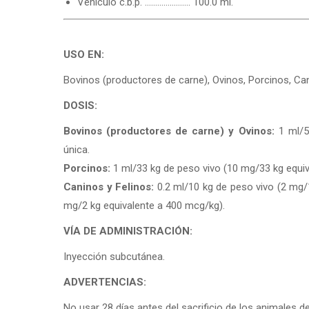
Vehículo c.b.p. …………………. 100.0 ml.
USO EN:
Bovinos (productores de carne), Ovinos, Porcinos, Can
DOSIS:
Bovinos (productores de carne) y Ovinos:
1 ml/5
única.
Porcinos:
1 ml/33 kg de peso vivo (10 mg/33 kg equiv
Caninos y Felinos:
0.2 ml/10 kg de peso vivo (2 mg/1
mg/2 kg equivalente a 400 mcg/kg).
VÍA DE ADMINISTRACIÓN:
Inyección subcutánea.
ADVERTENCIAS:
No usar 28 días antes del sacrificio de los animale