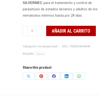
SILVERMEC
para el tratamiento y control de
parasitosis de estados larvarios y adultos de los
nematodos internos hasta por 28 días.
SILVERMEC
AÑADIR AL CARRITO
500
ml
Categoría:
Uncategorized
SKU:
7503024394443
cantidad
Etiqueta:
Farvet
Share this product
Share
Share
Share
Share
Share
on
on
on
on
on
X
Pinterest
Facebook
LinkedIn
WhatsApp