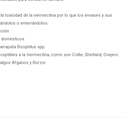
a toxicidad de la ivermectina por lo que los envases y sus
ándolos o enterrándolos.
cción.
s domésticos.
garrapata Boophilus spp.
eptibles a la Ivermectina, como son Collie, Shetland, Ovejero
Galgos Afganos y Borzoi.