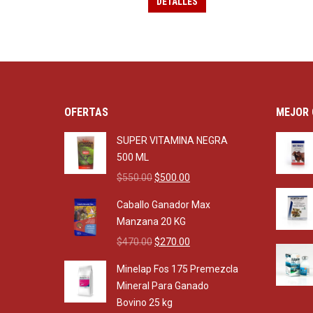
DETALLES
OFERTAS
MEJOR 
SUPER VITAMINA NEGRA
500 ML
Original
Current
$
550.00
$
500.00
price
price
Caballo Ganador Max
was:
is:
Manzana 20 KG
$550.00.
$500.00.
Original
Current
$
470.00
$
270.00
price
price
Minelap Fos 175 Premezcla
was:
is:
Mineral Para Ganado
$470.00.
$270.00.
Bovino 25 kg