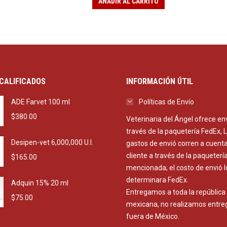
AÑADIR AL CARRITO
CALIFICADOS
INFORMACIÓN ÚTIL
ADE Farvet 100 ml
Políticas de Envío
$
380.00
Veterinaria del Ángel ofrece en
través de la paquetería FedEx, 
Desipen-vet 6,000,000 U.I.
gastos de envió corren a cuenta
cliente a través de la paqueterí
$
165.00
mencionada; el costo de envió l
determinara FedEx.
Adquin 15% 20 ml
Entregamos a toda la república
$
75.00
mexicana, no realizamos entre
fuera de México.