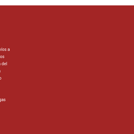
víos a
Los
 del
a
o
gas