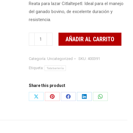
Reata para lazar Citlaltepetl. Ideal para el manejo
del ganado bovino, de excelente duración y
resistencia.
Reata
AÑADIR AL CARRITO
de
lazar
Categoría:
Uncategorized
SKU:
400391
Citlaltepetl
0.6
Etiqueta:
Talabartería
kg
cantidad
Share this product
Share
Share
Share
Share
Share
on
on
on
on
on
X
Pinterest
Facebook
LinkedIn
WhatsApp