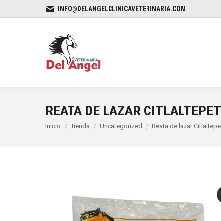
INFO@DELANGELCLINICAVETERINARIA.COM
REATA DE LAZAR CITLALTEPET
Estás aquí:
Inicio
Tienda
Uncategorized
Reata de lazar Citlaltepe