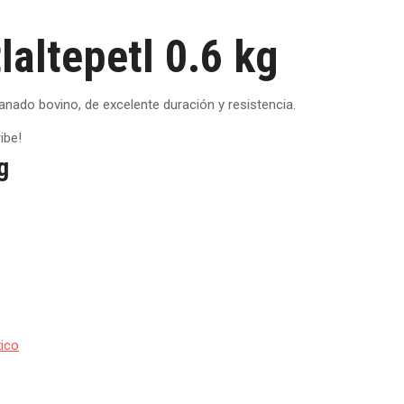
laltepetl 0.6 kg
 ganado bovino, de excelente duración y resistencia.
ibe!
g
xico