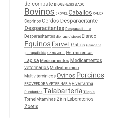
de combate
BIOGENESIS BAGO
Bovinos
Caballos
BROVEL
CALIER
Cerdos
Desparacitante
Caprinos
Desparacitantes
Desparasitante
Elanco
Desparasitantes
dipirona
dipirovet
Equinos
Farvet
Gallos
Ganaderia
Herramientas
garrapaticida
Genta-vet 10
Lapisa
Medicamentos
Medicamentos
veterinarios
Multivitaminico
Porcinos
Ovinos
Multivitamínicos
Riverfarma
PROVEEDORA VETERINARIA
Talabartería
Tilapia
Rumiantes
Zirin Laboratorios
Tornel
vitaminas
Zoetis