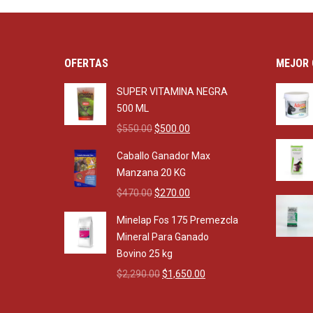
OFERTAS
MEJOR 
SUPER VITAMINA NEGRA
500 ML
Original
Current
$
550.00
$
500.00
price
price
Caballo Ganador Max
was:
is:
Manzana 20 KG
$550.00.
$500.00.
Original
Current
$
470.00
$
270.00
price
price
Minelap Fos 175 Premezcla
was:
is:
Mineral Para Ganado
$470.00.
$270.00.
Bovino 25 kg
Original
Current
$
2,290.00
$
1,650.00
price
price
was:
is: