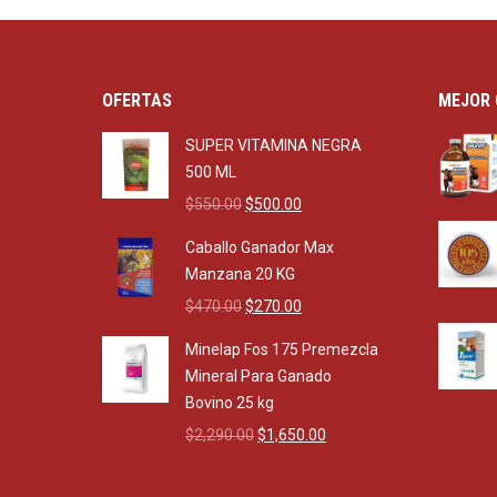
OFERTAS
MEJOR 
SUPER VITAMINA NEGRA
500 ML
Original
Current
$
550.00
$
500.00
price
price
Caballo Ganador Max
was:
is:
Manzana 20 KG
$550.00.
$500.00.
Original
Current
$
470.00
$
270.00
price
price
Minelap Fos 175 Premezcla
was:
is:
Mineral Para Ganado
$470.00.
$270.00.
Bovino 25 kg
Original
Current
$
2,290.00
$
1,650.00
price
price
was:
is: