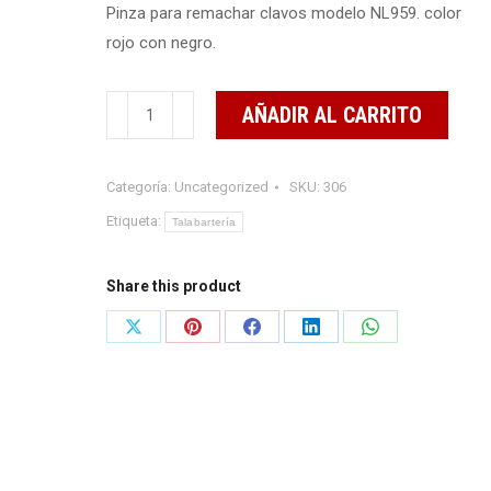
Pinza para remachar clavos modelo NL959. color
rojo con negro.
PINZA
AÑADIR AL CARRITO
PARA
REMACHAR
Categoría:
Uncategorized
SKU:
306
CLAVOS
cantidad
Etiqueta:
Talabartería
Share this product
Share
Share
Share
Share
Share
on
on
on
on
on
X
Pinterest
Facebook
LinkedIn
WhatsApp