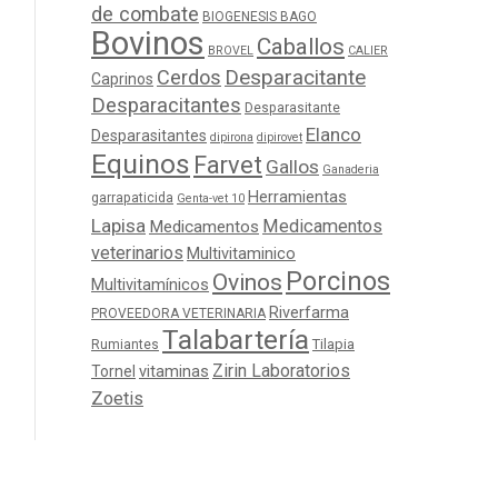
de combate
BIOGENESIS BAGO
Bovinos
Caballos
BROVEL
CALIER
Cerdos
Desparacitante
Caprinos
Desparacitantes
Desparasitante
Elanco
Desparasitantes
dipirona
dipirovet
Equinos
Farvet
Gallos
Ganaderia
Herramientas
garrapaticida
Genta-vet 10
Lapisa
Medicamentos
Medicamentos
veterinarios
Multivitaminico
Porcinos
Ovinos
Multivitamínicos
Riverfarma
PROVEEDORA VETERINARIA
Talabartería
Tilapia
Rumiantes
Zirin Laboratorios
Tornel
vitaminas
Zoetis