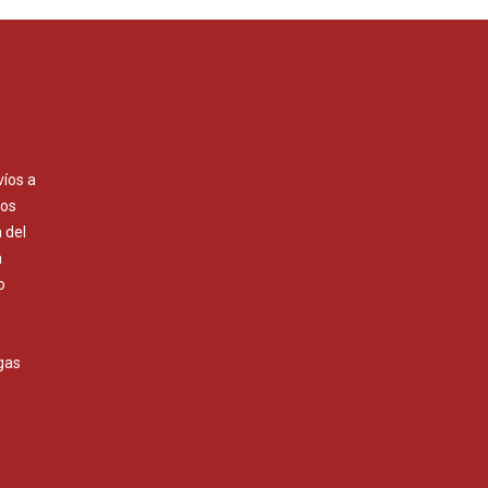
víos a
Los
 del
a
o
gas