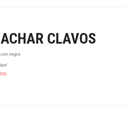
MACHAR CLAVOS
 con negro.
ibe!
ico.