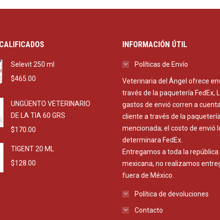
CALIFICADOS
INFORMACIÓN ÚTIL
Selevit 250 ml
Políticas de Envío
$
465.00
Veterinaria del Ángel ofrece en
través de la paquetería FedEx, 
UNGÜENTO VETERINARIO
gastos de envió corren a cuenta
DE LA TIA 60 GRS
cliente a través de la paqueterí
mencionada; el costo de envió l
$
170.00
determinara FedEx.
TIGENT 20 ML
Entregamos a toda la república
$
128.00
mexicana, no realizamos entre
fuera de México.
Política de devoluciones
Contacto