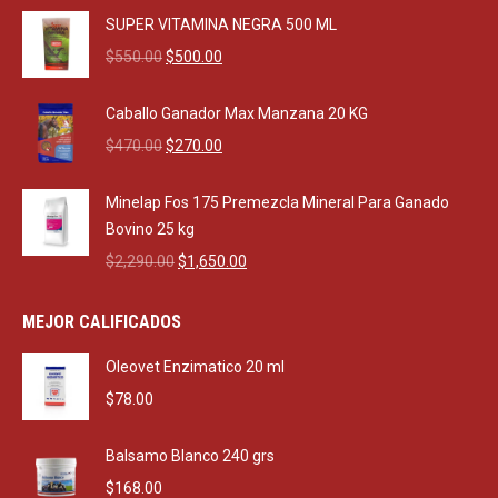
SUPER VITAMINA NEGRA 500 ML
Original
Current
$
550.00
$
500.00
price
price
was:
is:
Caballo Ganador Max Manzana 20 KG
$550.00.
$500.00.
Original
Current
$
470.00
$
270.00
price
price
was:
is:
Minelap Fos 175 Premezcla Mineral Para Ganado
$470.00.
$270.00.
Bovino 25 kg
Original
Current
$
2,290.00
$
1,650.00
price
price
was:
is:
MEJOR CALIFICADOS
$2,290.00.
$1,650.00.
Oleovet Enzimatico 20 ml
$
78.00
Balsamo Blanco 240 grs
$
168.00