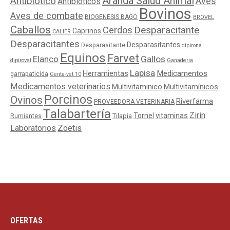
Aranda Salud Animal
Antibiotico
Aves
Antibióticos
Bovinos
Aves de combate
BIOGENESIS BAGO
BROVEL
Caballos
Cerdos
Desparacitante
Caprinos
CALIER
Desparacitantes
Desparasitantes
Desparasitante
dipirona
Equinos
Farvet
Elanco
Gallos
dipirovet
Ganaderia
Lapisa
Medicamentos
Herramientas
garrapaticida
Genta-vet 10
Medicamentos veterinarios
Multivitaminico
Multivitamínicos
Porcinos
Ovinos
Riverfarma
PROVEEDORA VETERINARIA
Talabartería
Zirin
Tornel
vitaminas
Tilapia
Rumiantes
Laboratorios
Zoetis
OFERTAS