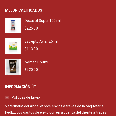
price
price
was:
is:
MEJOR CALIFICADOS
$2,290.00.
$1,650.00.
Dexavet Super 100 ml
$
225.00
Estrepto Aviar 25 ml
$
113.00
Ivomec F 50ml
$
520.00
INFORMACIÓN ÚTIL
Políticas de Envío
Veterinaria del Ángel ofrece envíos a través de la paquetería
FedEx, Los gastos de envió corren a cuenta del cliente a través