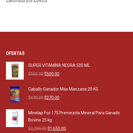
OFERTAS
SUPER VITAMINA NEGRA 500 ML
Original
Current
$
550.00
$
500.00
price
price
was:
is:
Caballo Ganador Max Manzana 20 KG
$550.00.
$500.00.
Original
Current
$
470.00
$
270.00
price
price
was:
is:
Minelap Fos 175 Premezcla Mineral Para Ganado
$470.00.
$270.00.
Bovino 25 kg
Original
Current
$
2,290.00
$
1,650.00