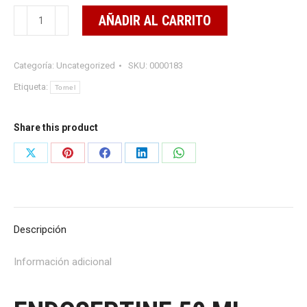
ENDOSEPTINE
AÑADIR AL CARRITO
50
ML
Categoría:
Uncategorized
SKU:
0000183
cantidad
Etiqueta:
Tornel
Share this product
Share
Share
Share
Share
Share
on
on
on
on
on
X
Pinterest
Facebook
LinkedIn
WhatsApp
Descripción
Información adicional