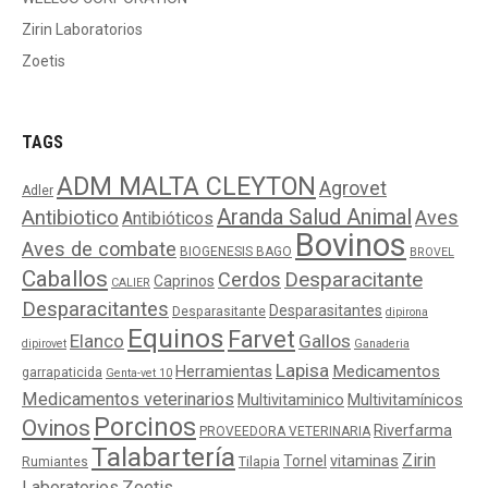
Zirin Laboratorios
Zoetis
TAGS
ADM MALTA CLEYTON
Agrovet
Adler
Aranda Salud Animal
Antibiotico
Aves
Antibióticos
Bovinos
Aves de combate
BIOGENESIS BAGO
BROVEL
Caballos
Cerdos
Desparacitante
Caprinos
CALIER
Desparacitantes
Desparasitantes
Desparasitante
dipirona
Equinos
Farvet
Elanco
Gallos
dipirovet
Ganaderia
Lapisa
Medicamentos
Herramientas
garrapaticida
Genta-vet 10
Medicamentos veterinarios
Multivitaminico
Multivitamínicos
Porcinos
Ovinos
Riverfarma
PROVEEDORA VETERINARIA
Talabartería
Zirin
Tornel
vitaminas
Tilapia
Rumiantes
Laboratorios
Zoetis