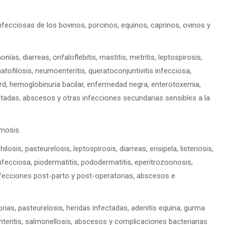
fecciosas de los bovinos, porcinos, equinos, caprinos, ovinos y
as, diarreas, onfaloflebitis, mastitis, metritis, leptospirosis,
matofilosis, neumoenteritis, queratoconjuntivitis infecciosa,
d, hemoglobinuria bacilar, enfermedad negra, enterotoxemia,
ctadas, abscesos y otras infecciones secundarias sensibles a la
smosis.
s, pasteurelosis, leptospirosis, diarreas, erisipela, listeriosis,
 infecciosa, piodermatitis, pododermatitis, eperitrozoonosis,
nfecciones post-parto y post-operatorias, abscesos e
orias, pasteurelosis, heridas infectadas, adenitis equina, gurma
s, enteritis, salmonellosis, abscesos y complicaciones bacterianas