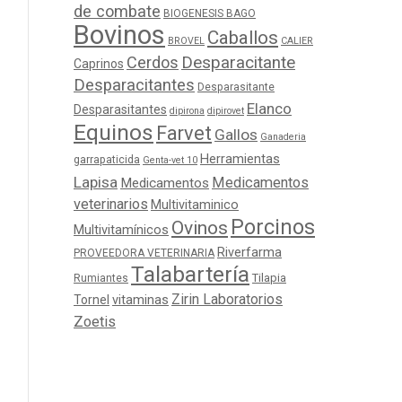
de combate
BIOGENESIS BAGO
Bovinos
Caballos
BROVEL
CALIER
Cerdos
Desparacitante
Caprinos
Desparacitantes
Desparasitante
Elanco
Desparasitantes
dipirona
dipirovet
Equinos
Farvet
Gallos
Ganaderia
Herramientas
garrapaticida
Genta-vet 10
Lapisa
Medicamentos
Medicamentos
veterinarios
Multivitaminico
Porcinos
Ovinos
Multivitamínicos
Riverfarma
PROVEEDORA VETERINARIA
Talabartería
Tilapia
Rumiantes
Zirin Laboratorios
Tornel
vitaminas
Zoetis