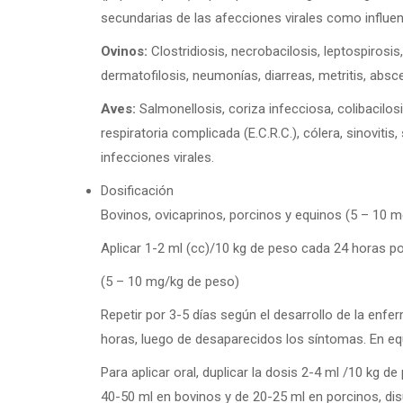
secundarias de las afecciones virales como influen
Ovinos:
Clostridiosis, necrobacilosis, leptospirosis, 
dermatofilosis, neumonías, diarreas, metritis, absc
Aves:
Salmonellosis, coriza infecciosa, colibacilo
respiratoria complicada (E.C.R.C.), cólera, sinoviti
infecciones virales.
Dosificación
Bovinos, ovicaprinos, porcinos y equinos (5 – 10 
Aplicar 1-2 ml (cc)/10 kg de peso cada 24 horas por
(5 – 10 mg/kg de peso)
Repetir por 3-5 días según el desarrollo de la en
horas, luego de desaparecidos los síntomas. En eq
Para aplicar oral, duplicar la dosis 2-4 ml /10 kg d
40-50 ml en bovinos y de 20-25 ml en porcinos, disu