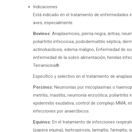
Indicaciones
Está indicado en el tratamiento de enfermedades in
aves, especialmente.
Bovinos:
Anaplasmosis, pierna negra, ántrax, neumoní
poliartritis infecciosa, pododermatitis séptica, der
actinobacilosis, edema maligno, Enfermedad de sor
enfermedad de la sobre alimentación, heridas infe
Terramicina®.
Específico y selectivo en el tratamiento de anapla
Porcinos:
Neumonías por micoplasmas o haemophilosi
metritis, mastitis, neumonía enzoótica, poliartritis
epidermitis exudativa, control de complejo MMA, i
infecciones por anaeróbicos.
Equinos:
En el tratamiento de infecciones respirat
(papera equina), leptospirosis, laringitis, faringiti