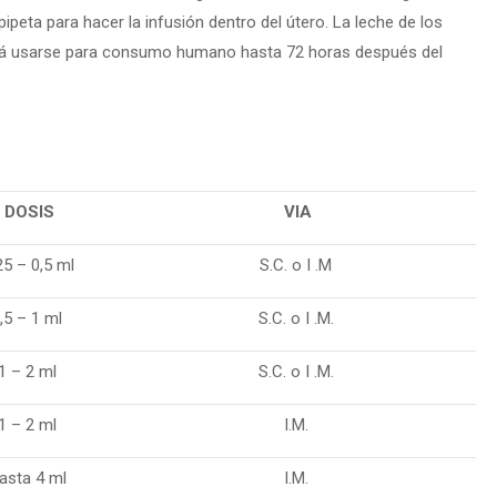
peta para hacer la infusión dentro del útero. La leche de los
erá usarse para consumo humano hasta 72 horas después del
DOSIS
VIA
25 – 0,5 ml
S.C. o I .M
,5 – 1 ml
S.C. o I .M.
1 – 2 ml
S.C. o I .M.
1 – 2 ml
I.M.
asta 4 ml
I.M.