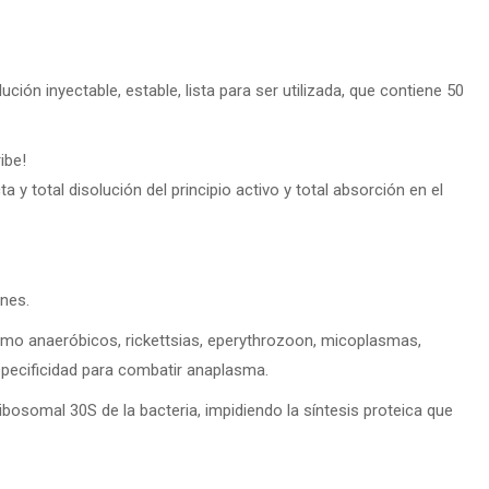
ión inyectable, estable, lista para ser utilizada, que contiene 50
ibe!
ta y total disolución del principio activo y total absorción en el
enes.
mo anaeróbicos, rickettsias, eperythrozoon, micoplasmas,
pecificidad para combatir anaplasma.
ibosomal 30S de la bacteria, impidiendo la síntesis proteica que