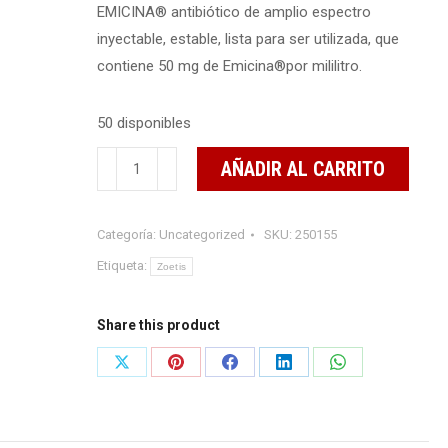
EMICINA® antibiótico de amplio espectro
inyectable, estable, lista para ser utilizada, que
contiene 50 mg de Emicina®por mililitro.
50 disponibles
emicina
AÑADIR AL CARRITO
20ml
cantidad
Categoría:
Uncategorized
SKU:
250155
Etiqueta:
Zoetis
Share this product
Share
Share
Share
Share
Share
on
on
on
on
on
X
Pinterest
Facebook
LinkedIn
WhatsApp