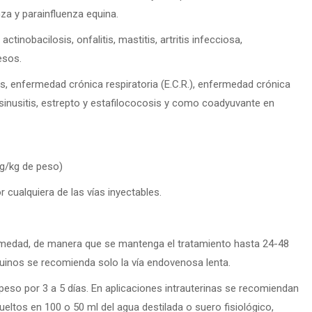
za y parainfluenza equina.
actinobacilosis, onfalitis, mastitis, artritis infecciosa,
esos.
sis, enfermedad crónica respiratoria (E.C.R.), enfermedad crónica
s, sinusitis, estrepto y estafilococosis y como coadyuvante en
mg/kg de peso)
 cualquiera de las vías inyectables.
fermedad, de manera que se mantenga el tratamiento hasta 24-48
uinos se recomienda solo la vía endovenosa lenta.
e peso por 3 a 5 días. En aplicaciones intrauterinas se recomiendan
eltos en 100 o 50 ml del agua destilada o suero fisiológico,