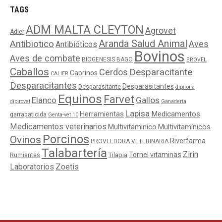
TAGS
ADM MALTA CLEYTON
Agrovet
Adler
Aranda Salud Animal
Antibiotico
Aves
Antibióticos
Bovinos
Aves de combate
BIOGENESIS BAGO
BROVEL
Caballos
Cerdos
Desparacitante
Caprinos
CALIER
Desparacitantes
Desparasitantes
Desparasitante
dipirona
Equinos
Farvet
Elanco
Gallos
dipirovet
Ganaderia
Lapisa
Medicamentos
Herramientas
garrapaticida
Genta-vet 10
Medicamentos veterinarios
Multivitaminico
Multivitamínicos
Porcinos
Ovinos
Riverfarma
PROVEEDORA VETERINARIA
Talabartería
Zirin
Tornel
vitaminas
Tilapia
Rumiantes
Laboratorios
Zoetis