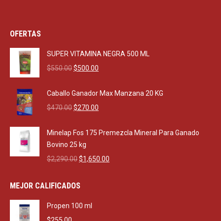
OFERTAS
SUPER VITAMINA NEGRA 500 ML
Original
Current
$
550.00
$
500.00
price
price
was:
is:
Caballo Ganador Max Manzana 20 KG
$550.00.
$500.00.
Original
Current
$
470.00
$
270.00
price
price
was:
is:
Minelap Fos 175 Premezcla Mineral Para Ganado
$470.00.
$270.00.
Bovino 25 kg
Original
Current
$
2,290.00
$
1,650.00
price
price
was:
is:
MEJOR CALIFICADOS
$2,290.00.
$1,650.00.
Propen 100 ml
$
255.00